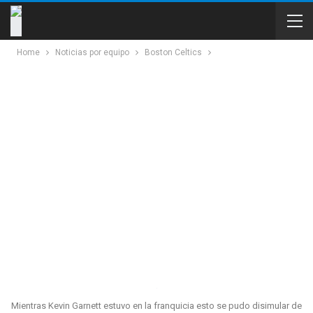
Home
Noticias por equipo
Boston Celtics
Mientras Kevin Garnett estuvo en la franquicia esto se pudo disimular de