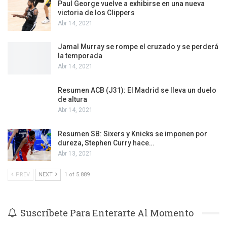
Paul George vuelve a exhibirse en una nueva
victoria de los Clippers
Abr 14, 2021
Jamal Murray se rompe el cruzado y se perderá
la temporada
Abr 14, 2021
Resumen ACB (J31): El Madrid se lleva un duelo
de altura
Abr 14, 2021
Resumen SB: Sixers y Knicks se imponen por
dureza, Stephen Curry hace…
Abr 13, 2021
PREV
NEXT
1 of 5.889
Suscríbete Para Enterarte Al Momento