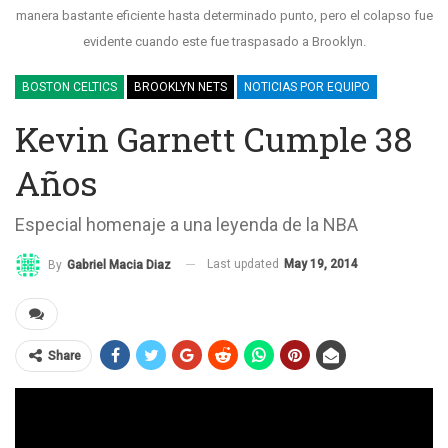
manera bastante eficiente hasta determinado punto, pero el colapso fue
evidente cuando este fue traspasado a Brooklyn.
BOSTON CELTICS
BROOKLYN NETS
NOTICIAS POR EQUIPO
Kevin Garnett Cumple 38
Años
Especial homenaje a una leyenda de la NBA
Last updated
May 19, 2014
By
Gabriel Macia Diaz
Share