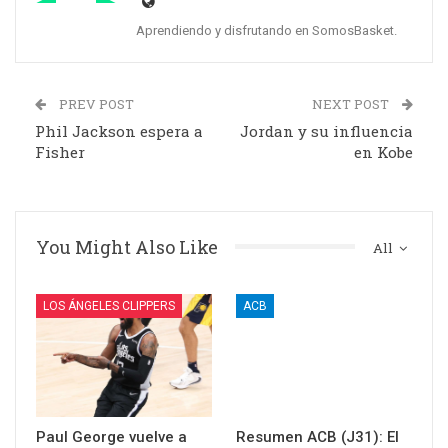
Aprendiendo y disfrutando en SomosBasket.
PREV POST
NEXT POST
Phil Jackson espera a
Jordan y su influencia
Fisher
en Kobe
You Might Also Like
All
LOS ÁNGELES CLIPPERS
ACB
Paul George vuelve a
Resumen ACB (J31): El