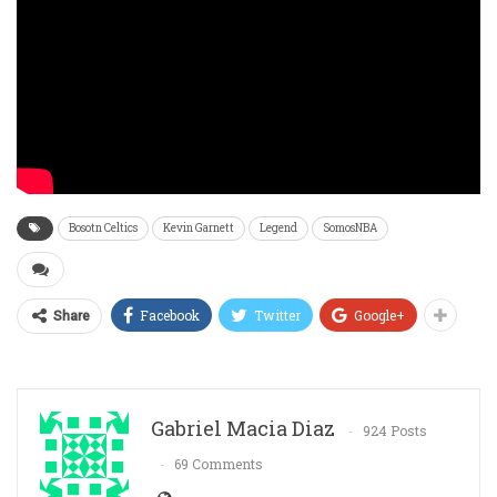
Bosotn Celtics
Kevin Garnett
Legend
SomosNBA
Facebook
Twitter
Google+
Share
Gabriel Macia Diaz
924 Posts
69 Comments