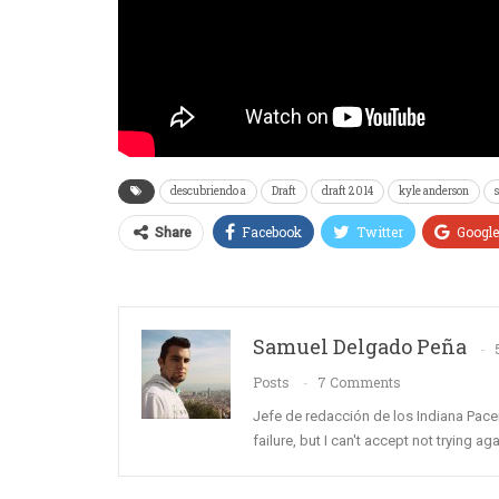
descubriendo a
Draft
draft 2014
kyle anderson
Facebook
Twitter
Googl
Share
Samuel Delgado Peña
Posts
7 Comments
Jefe de redacción de los Indiana Pace
failure, but I can't accept not trying a