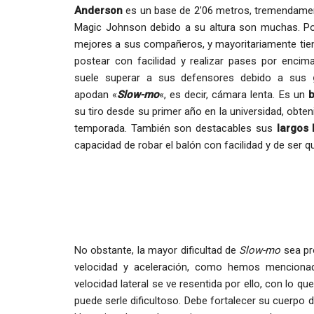
Anderson
es un base de 2’06 metros, tremendamen
Magic Johnson debido a su altura son muchas. 
mejores a sus compañeros, y mayoritariamente tiene
postear con facilidad y realizar pases por encima
suele superar a sus defensores debido a sus
apodan «
S
low-mo
«, es decir, cámara lenta. Es un
b
su tiro desde su primer año en la universidad, obte
temporada. También son destacables sus
largos
capacidad de robar el balón con facilidad y de ser 
No obstante, la mayor dificultad de
Slow-mo
sea p
velocidad y aceleración, como hemos mencionad
velocidad lateral se ve resentida por ello, con lo q
puede serle dificultoso. Debe fortalecer su cuerpo 