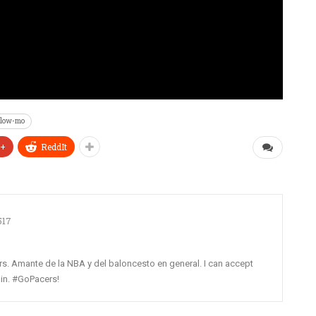
slow-mo
e+
ReddIt
517
rs. Amante de la NBA y del baloncesto en general. I can accept
gain. #GoPacers!