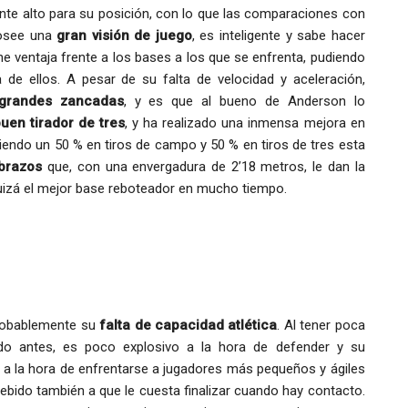
te alto para su posición, con lo que las comparaciones con
Posee una
gran visión de juego
, es inteligente y sabe hacer
 ventaja frente a los bases a los que se enfrenta, pudiendo
 de ellos. A pesar de su falta de velocidad y aceleración,
grandes zancadas
, y es que al bueno de Anderson lo
uen tirador de tres
, y ha realizado una inmensa mejora en
niendo un 50 % en tiros de campo y 50 % en tiros de tres esta
 brazos
que, con una envergadura de 2’18 metros, le dan la
quizá el mejor base reboteador en mucho tiempo.
robablemente su
falta de capacidad atlética
. Al tener poca
o antes, es poco explosivo a la hora de defender y su
ue a la hora de enfrentarse a jugadores más pequeños y ágiles
debido también a que le cuesta finalizar cuando hay contacto.