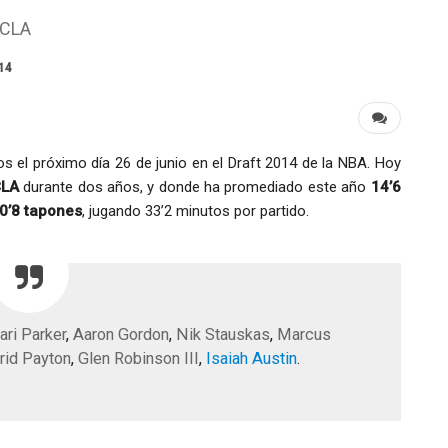
UCLA
014
 el próximo día 26 de junio en el Draft 2014 de la NBA. Hoy
LA
durante dos años, y donde ha promediado este año
14’6
 0’8 tapones
, jugando 33’2 minutos por partido.
ari Parker
,
Aaron Gordon
,
Nik Stauskas
,
Marcus
frid Payton
,
Glen Robinson III
,
Isaiah Austin
.