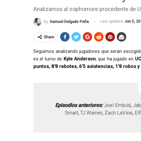
Analizamos al sophomore procedente de 
Last updated
Jun 5, 2
By
Samuel Delgado Peña
Share
Seguimos analizando jugadores que serán escogidos
es el turno de
Kyle Anderson
, que ha jugado en
UC
puntos, 8’8 rebotes, 6’5 asistencias, 1’8 robos y
Episodios anteriores:
Joel Embiid
,
Jab
Smart
,
TJ Warren
,
Zach LaVine
,
El