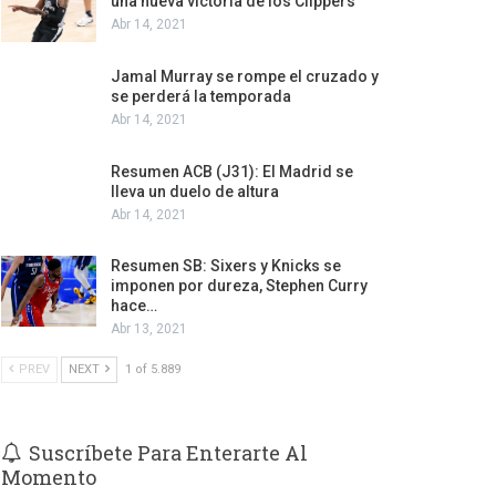
una nueva victoria de los Clippers
Abr 14, 2021
Jamal Murray se rompe el cruzado y
se perderá la temporada
Abr 14, 2021
Resumen ACB (J31): El Madrid se
lleva un duelo de altura
Abr 14, 2021
Resumen SB: Sixers y Knicks se
imponen por dureza, Stephen Curry
hace…
Abr 13, 2021
PREV
NEXT
1 of 5.889
Suscríbete Para Enterarte Al
Momento