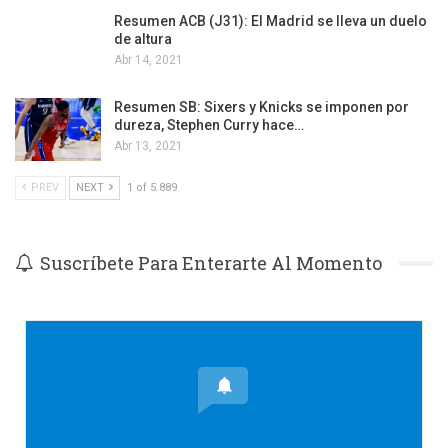
Resumen ACB (J31): El Madrid se lleva un duelo
de altura
Abr 14, 2021
Resumen SB: Sixers y Knicks se imponen por
dureza, Stephen Curry hace…
Abr 13, 2021
PREV
NEXT
1 of 5.889
Suscríbete Para Enterarte Al Momento