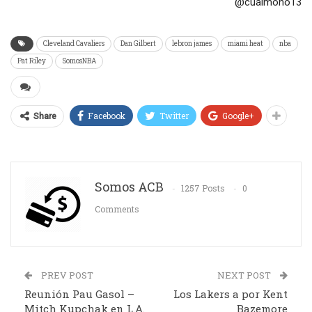
@cualmono13
Cleveland Cavaliers
Dan Gilbert
lebron james
miami heat
nba
Pat Riley
SomosNBA
Facebook
Twitter
Google+
Share
Somos ACB
1257 Posts
0
Comments
PREV POST
NEXT POST
Reunión Pau Gasol –
Los Lakers a por Kent
Mitch Kupchak en L.A.
Bazemore