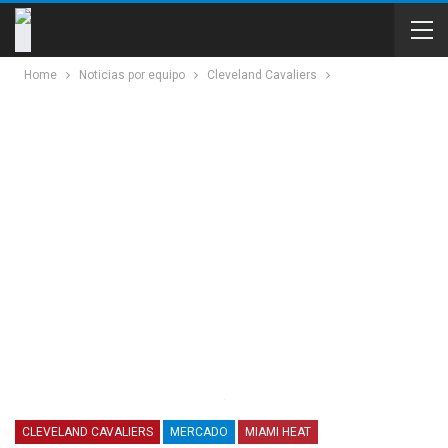
Home
Noticias por equipo
Cleveland Cavaliers
CLEVELAND CAVALIERS
MERCADO
MIAMI HEAT