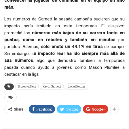
convencer al jugador de continuar en el equipo un año
más
.
Los números de Garnett la pasada campaña sugieren que su
impacto sería limitado en esta temporada. El ala-pivot
promedió los
números más bajos de su carrera tanto en
puntos, como en rebotes y también en minutos
por
partidos. Además,
solo anotó un 44.1% en tiros
de campo.
Sin embargo, s
u impacto real ha ido siempre más allá de
sus números
, algo que demostró también la temporada
pasada cuando ayudó a jóvenes como Mason Plumlee a
destacar en la liga.
Brooklyn Nets
Kevin Garnett
Lionel Hollins
Facebook
Twitter
Google+
Share