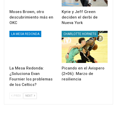
Moses Brown, otro
Kyrie y Jeff Green
descubrimiento más en
deciden el derbi de
OKC
Nueva York
LA MESA REDONDA
CHARLOTTE HORNETS
La Mesa Redonda:
Picando en el Avispero
¿Soluciona Evan
(2×06): Marzo de
Fournier los problemas
resiliencia
de los Celtics?
PREV
NEXT