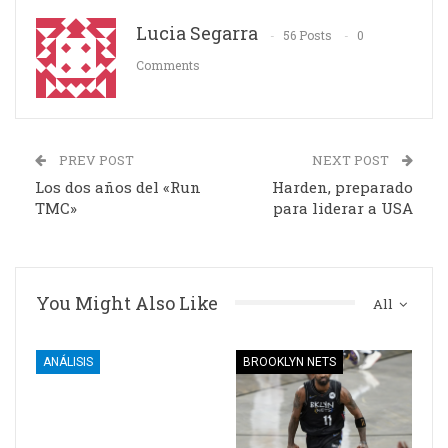
Lucia Segarra
56 Posts
0
Comments
PREV POST
NEXT POST
Los dos años del «Run
Harden, preparado
TMC»
para liderar a USA
You Might Also Like
All
ANÁLISIS
BROOKLYN NETS