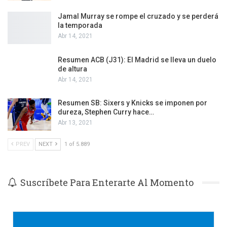
Jamal Murray se rompe el cruzado y se perderá
la temporada
Abr 14, 2021
Resumen ACB (J31): El Madrid se lleva un duelo
de altura
Abr 14, 2021
Resumen SB: Sixers y Knicks se imponen por
dureza, Stephen Curry hace…
Abr 13, 2021
PREV
NEXT
1 of 5.889
Suscríbete Para Enterarte Al Momento