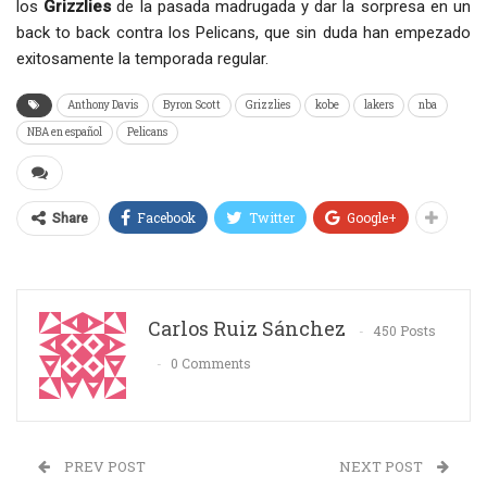
los
Grizzlies
de la pasada madrugada y dar la sorpresa en un
back to back contra los Pelicans, que sin duda han empezado
exitosamente la temporada regular.
Anthony Davis
Byron Scott
Grizzlies
kobe
lakers
nba
NBA en español
Pelicans
Facebook
Twitter
Google+
Share
Carlos Ruiz Sánchez
450 Posts
0 Comments
PREV POST
NEXT POST