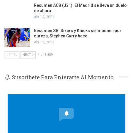
Resumen ACB (J31): El Madrid se lleva un duelo
de altura
Abr 14, 2021
Resumen SB: Sixers y Knicks se imponen por
dureza, Stephen Curry hace…
Abr 13, 2021
PREV
NEXT
1 of 5.889
Suscríbete Para Enterarte Al Momento