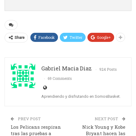
Facebook
Twitter
Google+
Share
Gabriel Macia Diaz
924 Posts
69 Comments
Aprendiendo y disfrutando en SomosBasket.
PREV POST
NEXT POST
Los Pelicans respiran
Nick Young y Kobe
tras las pruebas a
Bryant hacen las