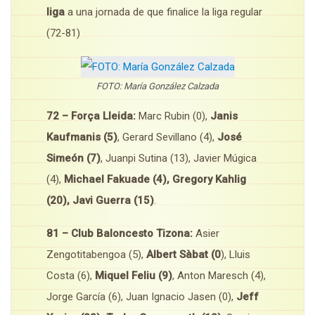
liga
a una jornada de que finalice la liga regular
(72-81)
FOTO: María González Calzada
72 – Força Lleida:
Marc Rubin (0),
Janis
Kaufmanis (5)
, Gerard Sevillano (4),
José
Simeón (7)
, Juanpi Sutina (13), Javier Múgica
(4),
Michael Fakuade (4), Gregory Kahlig
(20), Javi Guerra (15)
.
81 – Club Baloncesto Tizona:
Asier
Zengotitabengoa (5),
Albert Sàbat (0
), Lluis
Costa (6),
Miquel Feliu (9)
, Anton Maresch (4),
Jorge García (6), Juan Ignacio Jasen (0),
Jeff