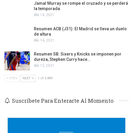
Jamal Murray se rompe el cruzado y se perderá
la temporada
Abr 14, 2021
Resumen ACB (J31): El Madrid se lleva un duelo
de altura
Abr 14, 2021
Resumen SB: Sixers y Knicks se imponen por
dureza, Stephen Curry hace…
Abr 13, 2021
PREV
NEXT
1 of 5.889
Suscríbete Para Enterarte Al Momento