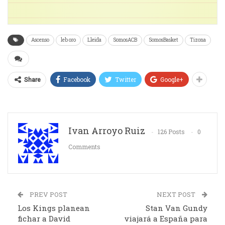
Ascenso
leb oro
Lleida
SomosACB
SomosBasket
Tizona
Facebook
Twitter
Google+
Share
Ivan Arroyo Ruiz
126 Posts
0
Comments
PREV POST
NEXT POST
Los Kings planean
Stan Van Gundy
fichar a David
viajará a España para