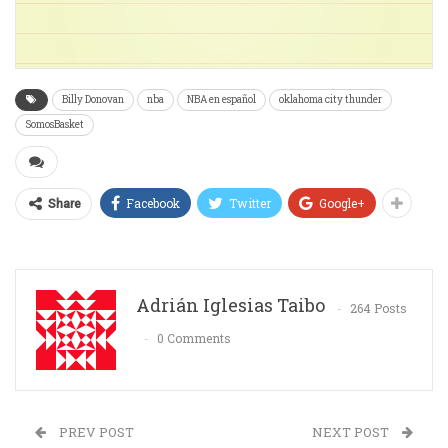
Billy Donovan
nba
NBA en español
oklahoma city thunder
SomosBasket
Facebook
Twitter
Google+
Share
Adrián Iglesias Taibo
264 Posts
0 Comments
PREV POST
NEXT POST