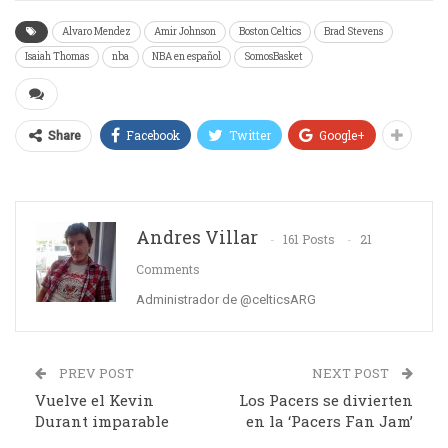
Alvaro Mendez
Amir Johnson
Boston Celtics
Brad Stevens
Isaiah Thomas
nba
NBA en español
SomosBasket
Facebook
Twitter
Google+
Share
Andres Villar
161 Posts
21
Comments
Administrador de @celticsARG
PREV POST
NEXT POST
Vuelve el Kevin
Los Pacers se divierten
Durant imparable
en la ‘Pacers Fan Jam’