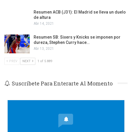
Resumen ACB (J31): El Madrid se lleva un duelo
de altura
Abr 14, 2021
Resumen SB: Sixers y Knicks se imponen por
dureza, Stephen Curry hace…
Abr 13, 2021
PREV
NEXT
1 of 5.889
Suscríbete Para Enterarte Al Momento