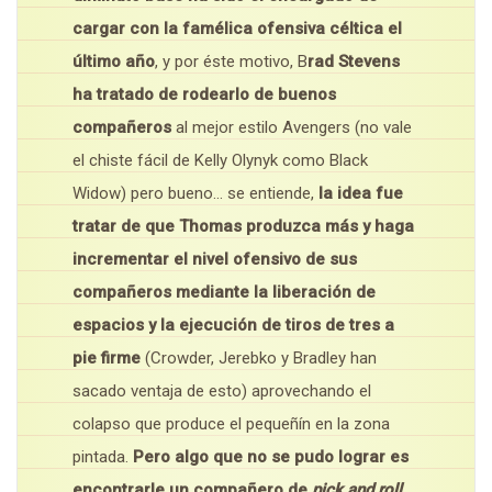
cargar con la famélica ofensiva céltica el
último año
, y por éste motivo, B
rad Stevens
ha tratado de rodearlo de buenos
compañeros
al mejor estilo Avengers (no vale
el chiste fácil de Kelly Olynyk como Black
Widow) pero bueno… se entiende,
la idea fue
tratar de que Thomas produzca más y haga
incrementar el nivel ofensivo de sus
compañeros mediante la liberación de
espacios y la ejecución de tiros de tres a
pie firme
(Crowder, Jerebko y Bradley han
sacado ventaja de esto) aprovechando el
colapso que produce el pequeñín en la zona
pintada.
Pero algo que no se pudo lograr es
encontrarle un compañero de
pick and roll