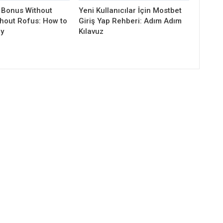
 Bonus Without
Yeni Kullanıcılar İçin Mostbet
thout Rofus: How to
Giriş Yap Rehberi: Adım Adım
ly
Kılavuz