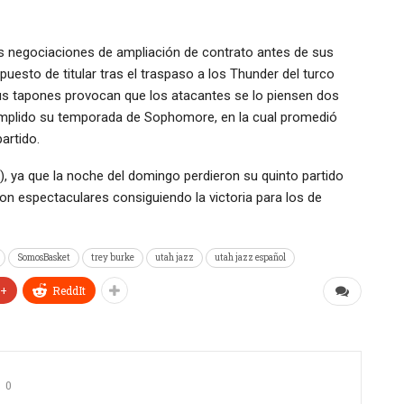
as negociaciones de ampliación de contrato antes de sus
uesto de titular tras el traspaso a los Thunder del turco
sus tapones provocan que los atacantes se lo piensen dos
cumplido su temporada de Sophomore, en la cual promedió
artido.
, ya que la noche del domingo perdieron su quinto partido
on espectaculares consiguiendo la victoria para los de
SomosBasket
trey burke
utah jazz
utah jazz español
e+
ReddIt
0