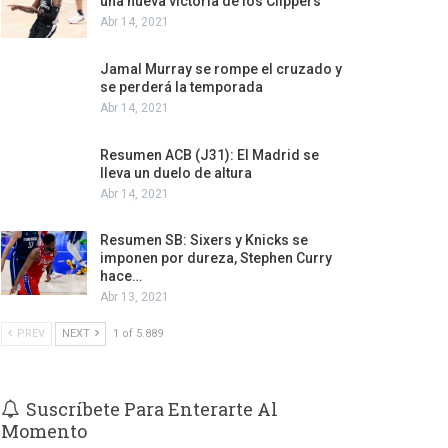
una nueva victoria de los Clippers
Abr 14, 2021
Jamal Murray se rompe el cruzado y
se perderá la temporada
Abr 14, 2021
Resumen ACB (J31): El Madrid se
lleva un duelo de altura
Abr 14, 2021
Resumen SB: Sixers y Knicks se
imponen por dureza, Stephen Curry
hace…
Abr 13, 2021
PREV
NEXT
1 of 5.889
Suscríbete Para Enterarte Al
Momento