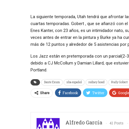
La siguiente temporada, Utah tendrá que afrontar l
cuartas temporadas. Gobert , que se afianzó con el p
Enes Kanter, con 23 años, es un intimidador nato, 
veces antes de entrar en la pintura y Burke ya ha 
más de 12 puntos y alrededor de 5 asistencias por p
Los Jazz están en pretemporada con un parcial(2-3)
debido a CJ McCollum y Damian Lillard, que estuvier
Portland.
Dante Exum
nba español
rodney hood
Rudy Gobert
Facebook
Twitter
Googl
Share
Alfredo García
41 Posts