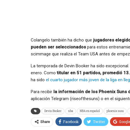
Colangelo también ha dicho que
jugadores elegido
pueden ser seleccionados
para estos entrenamien
scimmage que realiza el Team USA antes de empezar
La temporada de Devin Booker ha sido excepcional. 
enero. Como
titular en 51 partidos, promedió 13
ha sido
el cuarto jugador más joven de la liga en lle
Para recibir
la información de los Phoenix Suns
aplicación Telegram (riseofthesuns) o en el siguien
Devin Booker
nba
NBA en español
phoenix suns
Facebook
Twitter
Googl
Share