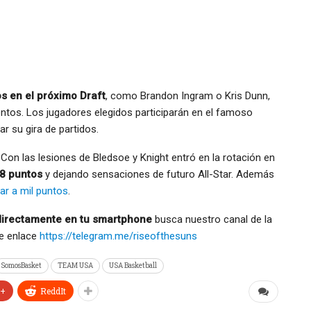
s en el próximo Draft
, como Brandon Ingram o Kris Dunn,
tos. Los jugadores elegidos participarán en el famoso
 su gira de partidos.
Con las lesiones de Bledsoe y Knight entró en la rotación en
.8 puntos
y dejando sensaciones de futuro All-Star. Además
gar a mil puntos
.
 directamente en tu smartphone
busca nuestro canal de la
te enlace
https://telegram.me/riseofthesuns
SomosBasket
TEAM USA
USA Basketball
e+
ReddIt