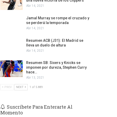
una nueva victoria de los Clippers
Abr 14, 2021
Jamal Murray se rompe el cruzado y
se perderá la temporada
Abr 14, 2021
Resumen ACB (J31): El Madrid se
lleva un duelo de altura
Abr 14, 2021
Resumen SB: Sixers y Knicks se
imponen por dureza, Stephen Curry
hace…
Abr 13, 2021
PREV
NEXT
1 of 5.889
Suscríbete Para Enterarte Al
Momento