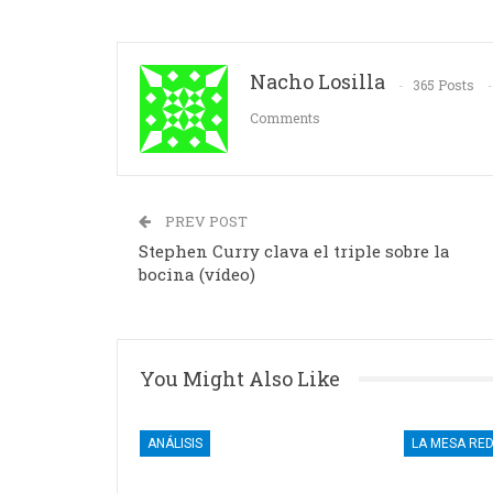
Nacho Losilla
365 Posts
Comments
PREV POST
Stephen Curry clava el triple sobre la
bocina (vídeo)
You Might Also Like
ANÁLISIS
LA MESA RE