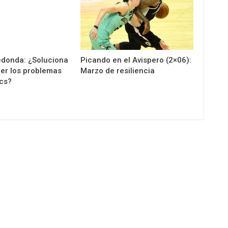
donda: ¿Soluciona
Picando en el Avispero (2×06):
ier los problemas
Marzo de resiliencia
ics?