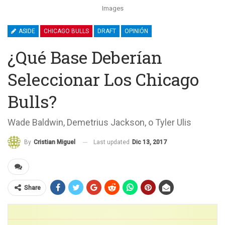
Images
ASIDE
CHICAGO BULLS
DRAFT
OPINIÓN
¿Qué Base Deberían
Seleccionar Los Chicago
Bulls?
Wade Baldwin, Demetrius Jackson, o Tyler Ulis
Last updated
Dic 13, 2017
By
Cristian Miguel
Share