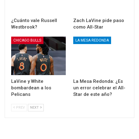
¿Cuánto vale Russell
Zach LaVine pide paso
Westbrook?
como All-Star
CHICAGO BULLS
LA MESA REDONDA
LaVine y White
La Mesa Redonda: ¿Es
bombardean a los
un error celebrar el All-
Pelicans
Star de este año?
PREV
NEXT