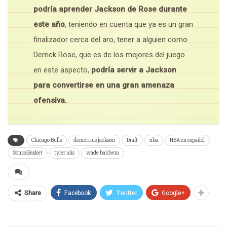
podría aprender Jackson de Rose durante
este año
, teniendo en cuenta que ya es un gran
finalizador cerca del aro, tener a alguien como
Derrick Rose, que es de los mejores del juego
en este aspecto,
podría servir a Jackson
para convertirse en una gran amenaza
ofensiva.
Chicago Bulls
demetrius jackson
Draft
nba
NBA en español
SomosBasket
tyler ulis
wade baldwin
Facebook
Twitter
Google+
Share