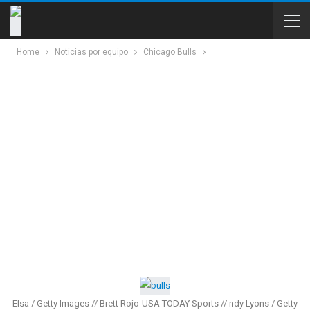
Home
Noticias por equipo
Chicago Bulls
Elsa / Getty Images // Brett Rojo-USA TODAY Sports // ndy Lyons / Getty