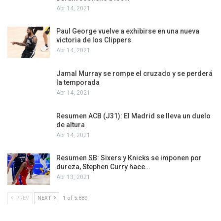
Abr 14, 2021
Paul George vuelve a exhibirse en una nueva
victoria de los Clippers
Abr 14, 2021
Jamal Murray se rompe el cruzado y se perderá
la temporada
Abr 14, 2021
Resumen ACB (J31): El Madrid se lleva un duelo
de altura
Abr 14, 2021
Resumen SB: Sixers y Knicks se imponen por
dureza, Stephen Curry hace…
Abr 13, 2021
PREV
NEXT
1 of 5.889