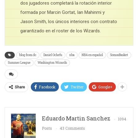
dos jugadores completará la rotación interior
formada por Marcin Gortat, Ian Mahinmi y
Jason Smith, los únicos interiores con contrato
garantizado en el roster de los Wizards.
blog from dc
Daniel Ochefu
nba
NBA en español
SomosBasket
Summer League
Washington Wizards
Facebook
Twitter
Google+
Share
Eduardo Martin Sanchez
1094
Posts
43 Comments