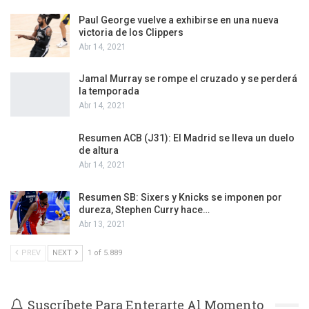
Paul George vuelve a exhibirse en una nueva
victoria de los Clippers
Abr 14, 2021
Jamal Murray se rompe el cruzado y se perderá
la temporada
Abr 14, 2021
Resumen ACB (J31): El Madrid se lleva un duelo
de altura
Abr 14, 2021
Resumen SB: Sixers y Knicks se imponen por
dureza, Stephen Curry hace…
Abr 13, 2021
PREV
NEXT
1 of 5.889
Suscríbete Para Enterarte Al Momento