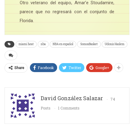
Otro veterano del equipo, Amar’e Stoudamire,
parece que no regresará con el conjunto de
Florida.
miami heat
nba
NBA en español
SomosBasket
Udonis Haslem
Facebook
Twitter
Google+
Share
David González Salazar
74
Posts
1 Comments