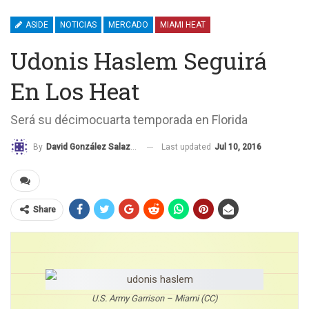
ASIDE
NOTICIAS
MERCADO
MIAMI HEAT
Udonis Haslem Seguirá
En Los Heat
Será su décimocuarta temporada en Florida
Last updated
Jul 10, 2016
By
David González Salazar
Share
U.S. Army Garrison – Miami (CC)