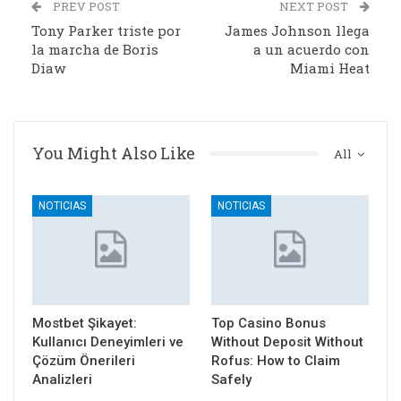
PREV POST
NEXT POST
Tony Parker triste por
James Johnson llega
la marcha de Boris
a un acuerdo con
Diaw
Miami Heat
You Might Also Like
All
NOTICIAS
NOTICIAS
Mostbet Şikayet:
Top Casino Bonus
Kullanıcı Deneyimleri ve
Without Deposit Without
Çözüm Önerileri
Rofus: How to Claim
Analizleri
Safely