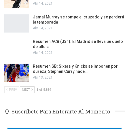
Abr 14, 2021
Jamal Murray se rompe el cruzado y se perderá
la temporada
Abr 14, 2021
Resumen ACB (J31): El Madrid se lleva un duelo
de altura
Abr 14, 2021
Resumen SB: Sixers y Knicks se imponen por
dureza, Stephen Curry hace…
Abr 13, 2021
PREV
NEXT
1 of 5.889
Suscríbete Para Enterarte Al Momento