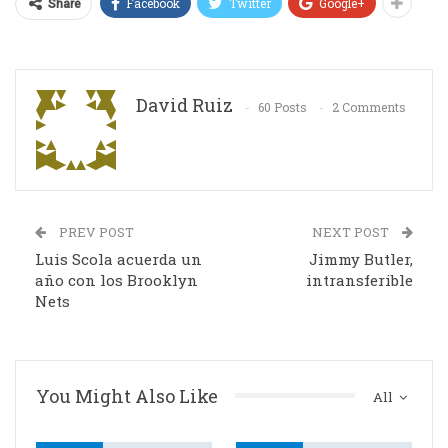
Facebook
Twitter
Google+
Share
David Ruiz
60 Posts
2 Comments
PREV POST
NEXT POST
Luis Scola acuerda un
Jimmy Butler,
año con los Brooklyn
intransferible
Nets
You Might Also Like
All