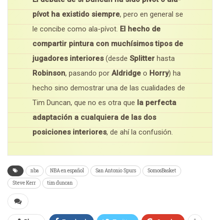
pívot ha existido siempre
, pero en general se
le concibe como ala-pívot.
El hecho de
compartir pintura con muchísimos tipos de
jugadores interiores
(desde
Splitter
hasta
Robinson
, pasando por
Aldridge
o
Horry
) ha
hecho sino demostrar una de las cualidades de
Tim Duncan, que no es otra que
la perfecta
adaptación a cualquiera de las dos
posiciones interiores
, de ahí la confusión.
nba
NBA en español
San Antonio Spurs
SomosBasket
Steve Kerr
tim duncan