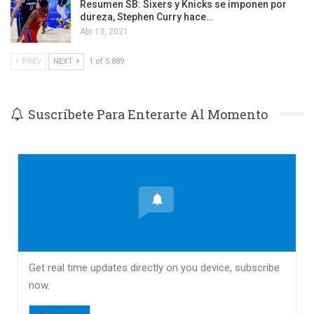
Resumen SB: Sixers y Knicks se imponen por
dureza, Stephen Curry hace…
Abr 13, 2021
PREV
NEXT
1 of 5.889
Suscríbete Para Enterarte Al Momento
Get real time updates directly on you device, subscribe
now.