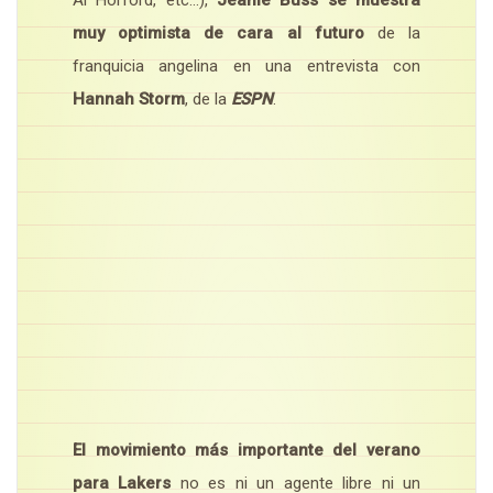
Al Horford, etc…),
Jeanie Buss se muestra
muy optimista
de cara al futuro
de la
franquicia angelina en una entrevista con
Hannah Storm
, de la
ESPN
.
El movimiento más importante del verano
para Lakers
no es ni un agente libre ni un