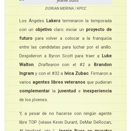
DORIAN MERINA / KPCC
Los Ángeles
Lakers
terminaron la temporada
con un
objetivo
claro: iniciar un
proyecto de
futuro
para volver a colocar a la franquicia
entre las candidatas para luchar por el anillo.
Despidieron a Byron Scott para traer a
Luke
Walton
.
Draftearon
con el #2 a
Brandon
Ingram
y con el #32 a
Ivica Zubac
. Firmaron a
varios
agentes libres veteranos
que pudieran
complementar
la
juventud
e
inexperiencia
de los jóvenes.
Y, a pesar de no hacerse con ningún agente
libre TOP (véase Kevin Durant, DeMar DeRozan,