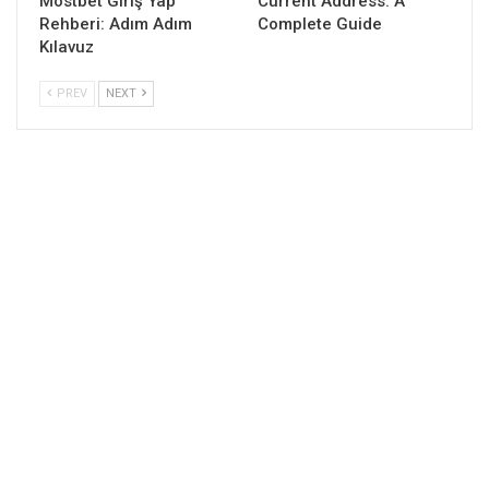
Mostbet Giriş Yap
Current Address: A
Rehberi: Adım Adım
Complete Guide
Kılavuz
PREV
NEXT