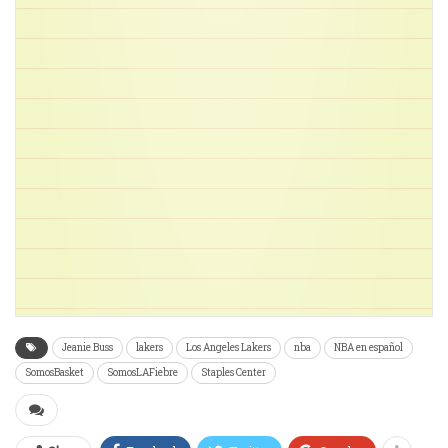
Jeanie Buss
lakers
Los Angeles Lakers
nba
NBA en español
SomosBasket
SomosLAFiebre
Staples Center