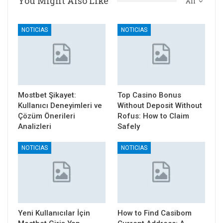
You Might Also Like
All
NOTICIAS
NOTICIAS
Mostbet Şikayet:
Top Casino Bonus
Kullanıcı Deneyimleri ve
Without Deposit Without
Çözüm Önerileri
Rofus: How to Claim
Analizleri
Safely
NOTICIAS
NOTICIAS
Yeni Kullanıcılar İçin
How to Find Casibom