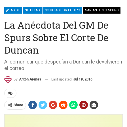
ASIDE
NOTICIAS
NOTICIAS POR EQUIPO
SAN ANTONIO SPURS
La Anécdota Del GM De
Spurs Sobre El Corte De
Duncan
Al comunicar que despedían a Duncan le devolvieron
el correo
Last updated
Jul 19, 2016
By
Antón Arenas
Share