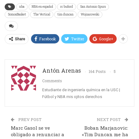
nba
NBA en español
rc buford
San Antonio Spurs
SomosBasket
The Vertical
tim duncan
Wojnarowski
Facebook
Twitter
Google+
Share
Antón Arenas
164 Posts
5
Comments
Estudiante de ingeniería química en la USC |
Fútbol y NBA mis ojitos derechos
PREV POST
NEXT POST
Marc Gasol se ve
Boban Marjanovic:
obligado a renunciar a
«Tim Duncan me ha