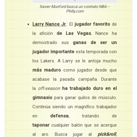
Xavier Munford busca un contrato NBA –
Philly.com
Larry Nance Jr
.: El
jugador favorito
de
la afición
de Las Vegas
, Nance ha
demostrado sus
ganas de ser un
jugador importante
esta temporada con
los Lakers. A Larry se le antoja mucho
más maduro
como jugador desde que
acabase la pasada campaña. Durante
la
off-season
ha trabajado duro en el
gimnasio
para ganar quilos de músculo.
Continúa siendo un magnífico trabajador
en
defensa
, tratando de
taponar
cualquier balón que se acerque
al aro. Busca jugar al
pick&roll
,