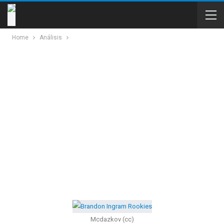
Home
Análisis
Mcdazkov (cc)