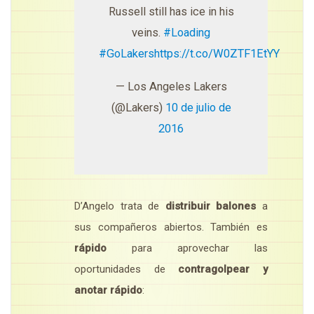
Russell still has ice in his
veins.
#Loading
#GoLakers
https://t.co/W0ZTF1EtYY
— Los Angeles Lakers
(@Lakers)
10 de julio de
2016
D’Angelo trata de
distribuir balones
a
sus compañeros abiertos. También es
rápido
para aprovechar las
oportunidades de
contragolpear y
anotar rápido
: