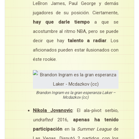
LeBron James, Paul George y demás
jugadores de su posición. Ciertamente,
hay que darle tiempo
a que se
acostumbre al ritmo NBA, pero se puede
decir que hay
talento a radiar
. Los
aficionados pueden estar ilusionados con
éste rookie.
Brandon Ingram es la gran esperanza Laker –
Mcdazkov (cc)
Nikola Jovanovic
: El ala-pívot serbio,
undrafted
2016,
apenas ha tenido
participación
en la
Summer League
de
Las Vegas. Disputó 2 partidos con los