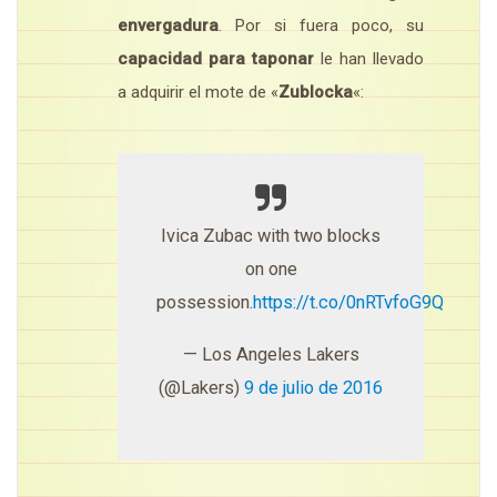
envergadura
. Por si fuera poco, su
capacidad para taponar
le han llevado
a adquirir el mote de «
Zublocka
«:
Ivica Zubac with two blocks
on one
possession.
https://t.co/0nRTvfoG9Q
— Los Angeles Lakers
(@Lakers)
9 de julio de 2016