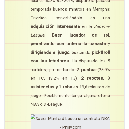
Island,
undrafted
2014, disputó la pasada
temporada buenos minutos en Memphis
Grizzlies, convirtiéndolo en una
adquisición interesante
en la
Summer
League
.
Buen jugador de rol
,
penetrando con criterio
la canasta
y
dirigiendo el juego
, buscando
pick&roll
con los interiores
. Ha disputado los 5
partidos, promediando
7 puntos
(28,9%
en TC, 18,2% en T3),
2 rebotes, 3
asistencias y 1 robo
en 19,6 minutos de
juego. Posiblemente tenga alguna oferta
NBA o D-League.