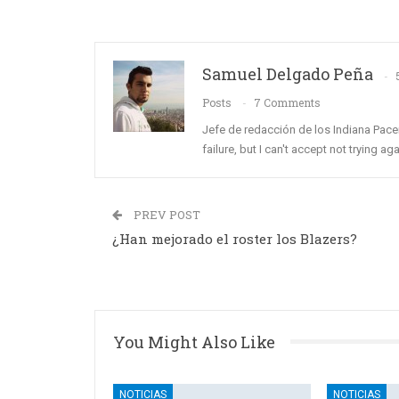
Samuel Delgado Peña
Posts
7 Comments
Jefe de redacción de los Indiana Pace
failure, but I can't accept not trying a
PREV POST
¿Han mejorado el roster los Blazers?
You Might Also Like
NOTICIAS
NOTICIAS