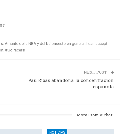
517
rs. Amante de la NBA y del baloncesto en general. I can accept
gain. #GoPacers!
NEXT POST
Pau Ribas abandona la concentración
española
More From Author
NOTICIAS