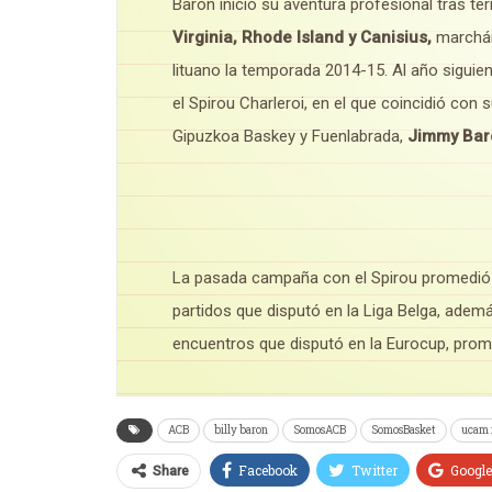
Baron inició su aventura profesional tras ter
Virginia, Rhode Island y Canisius,
marchán
lituano la temporada 2014-15. Al año siguien
el Spirou Charleroi, en el que coincidió con
Gipuzkoa Baskey y Fuenlabrada,
Jimmy Bar
La pasada campaña con el Spirou promedi
partidos que disputó en la Liga Belga, adem
encuentros que disputó en la Eurocup, pro
ACB
billy baron
SomosACB
SomosBasket
ucam 
Facebook
Twitter
Googl
Share