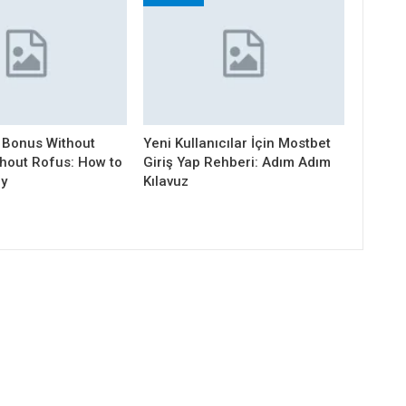
 Bonus Without
Yeni Kullanıcılar İçin Mostbet
thout Rofus: How to
Giriş Yap Rehberi: Adım Adım
ly
Kılavuz