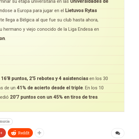
minar su etapa universitaria en las
Universidades de
dose a Europa para jugar en el
Lietuvos Rytas
te llega a Bélgica al que fue su club hasta ahora,
 su hermano y viejo conocido de la Liga Endesa en
on
.
ó
16’8 puntos, 2’5 rebotes y 4 asistencias
en los 30
ás de un
41% de acierto desde el triple
. En los 10
medió
20’7 puntos con un 45% en tiros de tres
.
murcia
e+
ReddIt