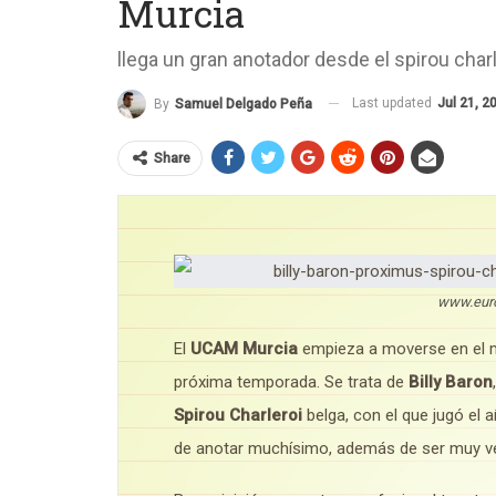
Murcia
llega un gran anotador desde el spirou charl
Last updated
Jul 21, 2
By
Samuel Delgado Peña
Share
www.euro
El
UCAM Murcia
empieza a moverse en el me
próxima temporada. Se trata de
Billy Baron
Spirou Charleroi
belga, con el que jugó el 
de anotar muchísimo, además de ser muy ve