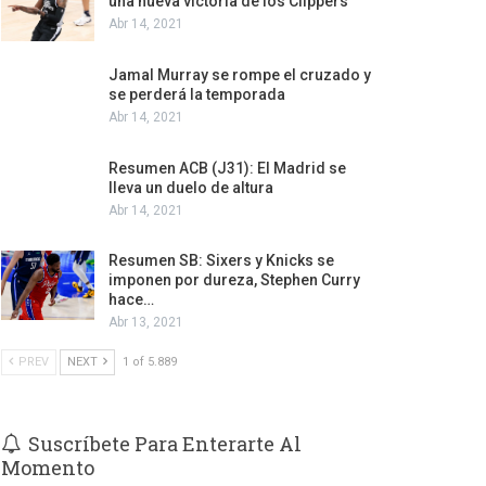
una nueva victoria de los Clippers
Abr 14, 2021
Jamal Murray se rompe el cruzado y
se perderá la temporada
Abr 14, 2021
Resumen ACB (J31): El Madrid se
lleva un duelo de altura
Abr 14, 2021
Resumen SB: Sixers y Knicks se
imponen por dureza, Stephen Curry
hace…
Abr 13, 2021
PREV
NEXT
1 of 5.889
Suscríbete Para Enterarte Al
Momento