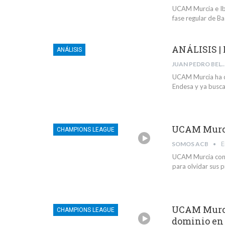
UCAM Murcia e Iber
fase regular de B
ANÁLISIS | 
ANÁLISIS
JUAN PEDRO BELMONTE 
UCAM Murcia ha de
Endesa y ya buscan
UCAM Murci
CHAMPIONS LEAGUE
SOMOS ACB
E
UCAM Murcia consi
para olvidar sus 
UCAM Murci
CHAMPIONS LEAGUE
dominio en