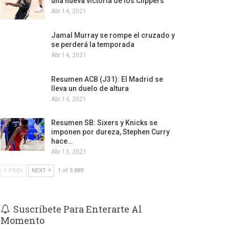
una nueva victoria de los Clippers
Abr 14, 2021
Jamal Murray se rompe el cruzado y
se perderá la temporada
Abr 14, 2021
Resumen ACB (J31): El Madrid se
lleva un duelo de altura
Abr 14, 2021
Resumen SB: Sixers y Knicks se
imponen por dureza, Stephen Curry
hace…
Abr 13, 2021
PREV
NEXT
1 of 5.889
Suscríbete Para Enterarte Al
Momento