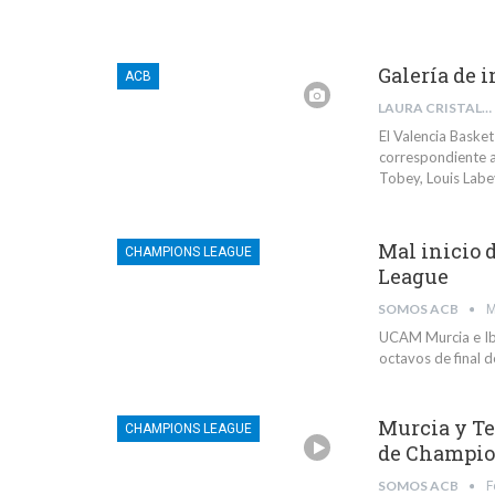
Galería de 
ACB
LAURA CRISTALDI
El Valencia Bask
correspondiente a 
Tobey, Louis Labe
Mal inicio 
CHAMPIONS LEAGUE
League
SOMOS ACB
M
UCAM Murcia e Ibe
octavos de final 
Murcia y Te
CHAMPIONS LEAGUE
de Champi
SOMOS ACB
F