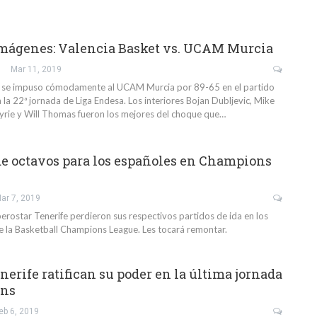
imágenes: Valencia Basket vs. UCAM Murcia
Mar 11, 2019
et se impuso cómodamente al UCAM Murcia por 89-65 en el partido
la 22ª jornada de Liga Endesa. Los interiores Bojan Dubljevic, Mike
yrie y Will Thomas fueron los mejores del choque que…
de octavos para los españoles en Champions
ar 7, 2019
rostar Tenerife perdieron sus respectivos partidos de ida en los
de la Basketball Champions League. Les tocará remontar.
nerife ratifican su poder en la última jornada
ons
eb 6, 2019