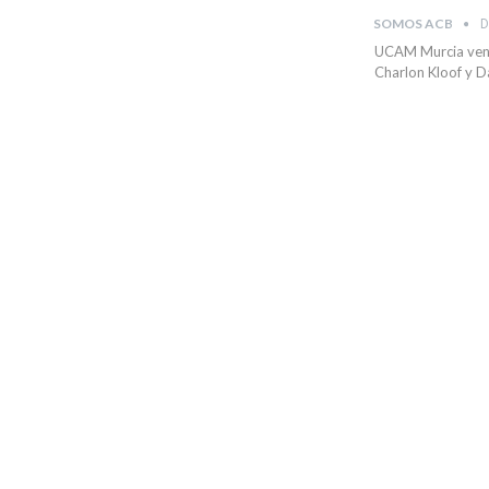
SOMOS ACB
D
UCAM Murcia venci
Charlon Kloof y D