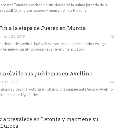
ostar Tenerife vencieron a sus rivales en la última jornada de la
asketball Champions League y piensan en los Playoffs.
Fin a la etapa de Juárez en Murcia
GARCÍA
Ene 27, 2019
cidido despedir a Javi Juárez tras los malos resultados en Liga
 un nuevo sustituto que pueda revertir la situación.
a olvida sus problemas en Avellino
ne 17, 2019
guió su décima victoria en Champions League ante Sidigas Avellino
problemas en Liga Endesa.
a prevalece en Letonia y mantiene su
 Europa