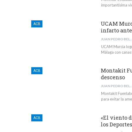
importantísima vic
UCAM Murcia
ACB
infarto ant
JUAN PEDRO BELMONTE 
UCAM Murcia logró
Málaga con canast
Montakit Fu
ACB
descenso
JUAN PEDRO BELMONTE 
Montakit Fuenlab
para evitar la am
«El viento 
ACB
los Deporte