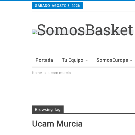
SÁBADO, AGOSTO 8, 2026
Portada
Tu Equipo
SomosEurope
Home
ucam murcia
Browsing Tag
Ucam Murcia