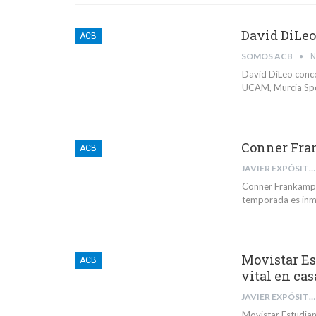
David DiLeo
ACB
SOMOS ACB
N
David DiLeo conce
UCAM, Murcia Spo
Conner Fran
ACB
JAVIER EXPÓSITO RODRÍGUEZ
Conner Frankamp c
temporada es inme
Movistar Es
ACB
vital en ca
JAVIER EXPÓSITO RODRÍGUEZ
Movistar Estudian