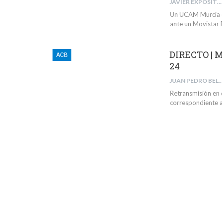
JAVIER EXPÓSITO RODRÍGUEZ
Un UCAM Murcia en
ante un Movistar 
DIRECTO | M
ACB
24
JUAN PEDRO BELMONTE 
Retransmisión en 
correspondiente a