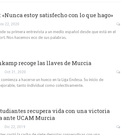
: «Nunca estoy satisfecho con lo que hago»
ov 22, 2020
de su primera entrevista a un medio español desde que está en el
rt. Nos hacemos eco de sus palabras.
kamp recoge las llaves de Murcia
Oct 21, 2020
omienza a hacerse un hueco en la Liga Endesa. Su inicio de
jorable, tanto individual como colectivamente.
tudiantes recupera vida con una victoria
sa ante UCAM Murcia
Dic 22, 2019
tes cortó la racha de siete derrotas consecutivas con una