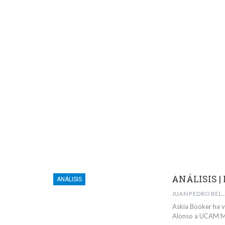
ANÁLISIS | 
ANÁLISIS
JUAN PEDRO BELMONTE 
Askia Booker ha vu
Alonso a UCAM Mur