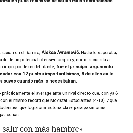
también pudo redimirse de varias malas actuaciones
oración en el Ramiro,
Aleksa Avramović.
Nadie lo esperaba,
larde de un potencial ofensivo amplio y, como recuerda a
ro impropio de un debutante,
fue el principal argumento
rcador con 12 puntos importantísimos, 8 de ellos en la
os suyos cuando más lo necesitaban.
o prácticamente el average ante un rival directo que, con ya 6
a con el mismo récord que Movistar Estudiantes (4-10), y que
studiantes, que logra una victoria clave para pasar unas
ue serían.
s salir con más hambre»