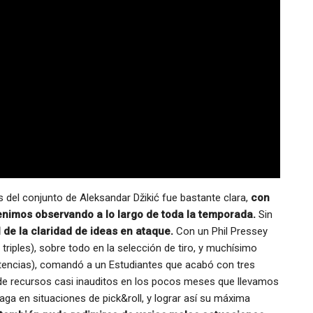
es del conjunto de Aleksandar Džikić
fue bastante clara,
con
venimos observando a lo largo de toda la temporada.
Sin
l de la claridad de ideas en ataque.
Con un Phil Pressey
riples), sobre todo en la selección de tiro, y muchísimo
stencias), comandó a un Estudiantes que acabó con tres
 de recursos casi inauditos en los pocos meses que llevamos
ga en situaciones de pick&roll, y lograr así su máxima