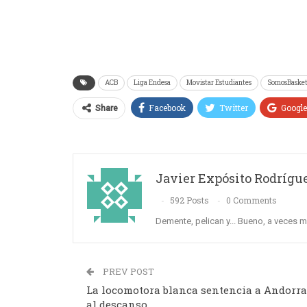
ACB
Liga Endesa
Movistar Estudiantes
SomosBaske
Facebook
Twitter
Googl
Share
Javier Expósito Rodrígu
592 Posts
0 Comments
Demente, pelican y... Bueno, a veces 
PREV POST
La locomotora blanca sentencia a Andorra
al descanso