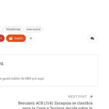
t
SomosEurope
ucam murcia
e+
ReddIt
ez
me gusta hablar de NBA por aquí.
NEXT POST
Resumen ACB (J14): Zaragoza se clasifica
para la Copa y Toolson decide sobre la