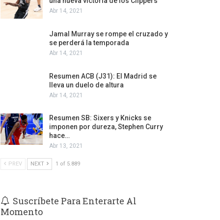
una nueva victoria de los Clippers
Abr 14, 2021
Jamal Murray se rompe el cruzado y
se perderá la temporada
Abr 14, 2021
Resumen ACB (J31): El Madrid se
lleva un duelo de altura
Abr 14, 2021
Resumen SB: Sixers y Knicks se
imponen por dureza, Stephen Curry
hace…
Abr 13, 2021
PREV
NEXT
1 of 5.889
Suscríbete Para Enterarte Al
Momento