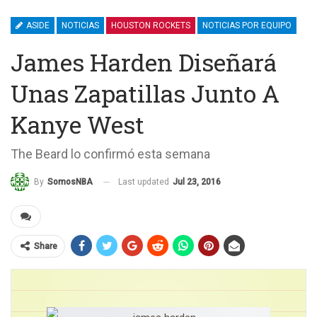
ASIDE
NOTICIAS
HOUSTON ROCKETS
NOTICIAS POR EQUIPO
James Harden Diseñará
Unas Zapatillas Junto A
Kanye West
The Beard lo confirmó esta semana
Last updated
Jul 23, 2016
By
SomosNBA
Share