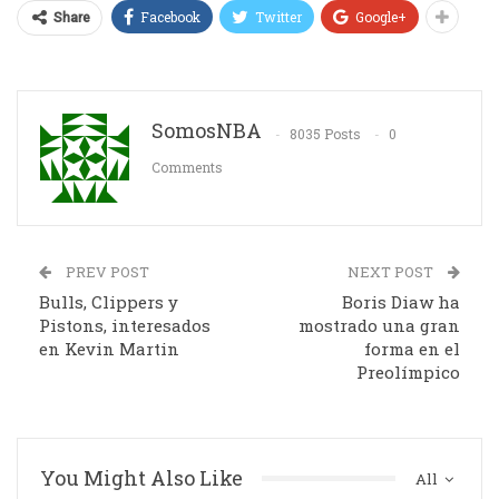
Facebook
Twitter
Google+
Share
SomosNBA
8035 Posts
0
Comments
PREV POST
NEXT POST
Bulls, Clippers y
Boris Diaw ha
Pistons, interesados
mostrado una gran
en Kevin Martin
forma en el
Preolímpico
You Might Also Like
All