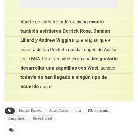
Aparte de James Harden, a dicho
evento
también asistieron Derrick Rose, Damian
Lillard y Andrew Wiggins
, que al igual que el
escolta de los Rockets son la imagen de Adidas
en la NBA. Los tres admitieron que
les gustaría
desarrollar una zapatillas con West
, aunque
todavía no han llegado a ningún tipo de
acuerdo
con él.
Houston Rockets
James Harden
nba
NBA en español
SomosBasket
the red rocket