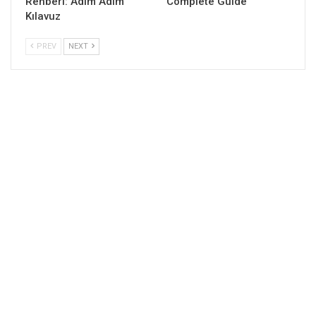
Rehberi: Adım Adım
Complete Guide
Kılavuz
PREV
NEXT