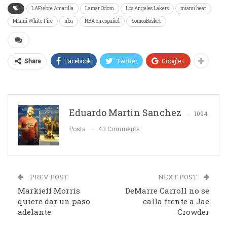
LAFiebre Amarilla
Lamar Odom
Los Angeles Lakers
miami heat
Miami White Fire
nba
NBA en español
SomosBasket
Facebook
Twitter
Google+
Share
Eduardo Martin Sanchez
1094
Posts
43 Comments
PREV POST
NEXT POST
Markieff Morris
DeMarre Carroll no se
quiere dar un paso
calla frente a Jae
adelante
Crowder