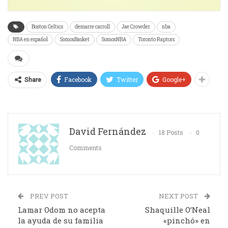
Boston Celtics
demarre carroll
Jae Crowder
nba
NBA en español
SomosBasket
SomosNBA
Toronto Raptors
Facebook
Twitter
Google+
Share
David Fernández
18 Posts
0
Comments
PREV POST
NEXT POST
Lamar Odom no acepta
Shaquille O’Neal
la ayuda de su familia
«pinchó» en