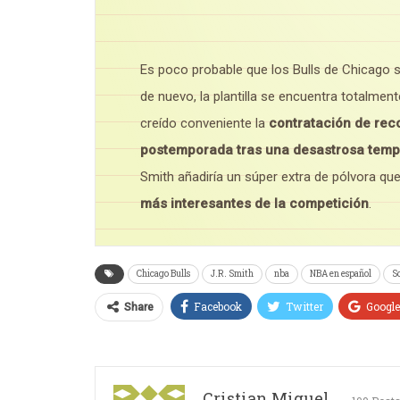
Es poco probable que los Bulls de Chicago 
de nuevo, la plantilla se encuentra totalment
creído conveniente la
contratación de reco
postemporada tras una desastrosa tem
Smith añadiría un súper extra de pólvora qu
más interesantes de la competición
.
Chicago Bulls
J.R. Smith
nba
NBA en español
S
Facebook
Twitter
Googl
Share
Cristian Miguel