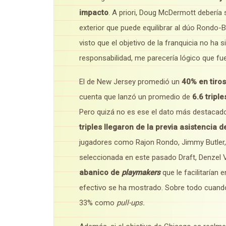
impacto
. A priori, Doug McDermott debería 
exterior que puede equilibrar al dúo Rondo-
visto que el objetivo de la franquicia no ha
responsabilidad, me parecería lógico que fue
El de New Jersey promedió un
40% en tiros
cuenta que lanzó un promedio de
6.6 triple
Pero quizá no es ese el dato más destacado
triples llegaron de la previa asistencia
jugadores como Rajon Rondo, Jimmy Butler
seleccionada en este pasado Draft, Denzel Va
abanico de
playmakers
que le facilitarían
efectivo se ha mostrado. Sobre todo cuand
33% como
pull-ups.