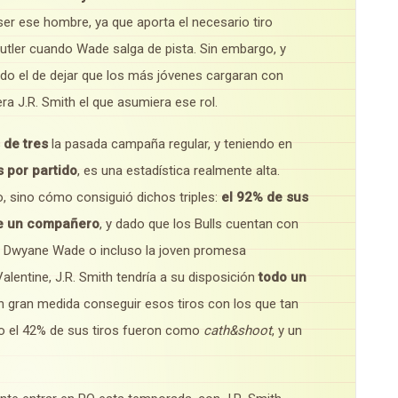
ser ese hombre, ya que aporta el necesario tiro
Butler cuando Wade salga de pista. Sin embargo, y
 sido el de dejar que los más jóvenes cargaran con
ra J.R. Smith el que asumiera ese rol.
 de tres
la pasada campaña regular, y teniendo en
s por partido
, es una estadística realmente alta.
, sino cómo consiguió dichos triples:
el 92% de sus
 de un compañero
, y dado que los Bulls cuentan con
, Dwyane Wade o incluso la joven promesa
lentine, J.R. Smith tendría a su disposición
todo un
 en gran medida conseguir esos tiros con los que tan
o el 42% de sus tiros fueron como
cath&shoot
, y un