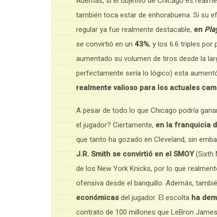
Además, si el objetivo de Chicago es realme
también toca estar de enhorabuena. Si su ef
regular ya fue realmente destacable,
en
Pla
se convirtió en un
43%
, y los 6.6 triples po
aumentado su volumen de tiros desde la larga
perfectamente sería lo lógico) esta aument
realmente valioso para los actuales ca
A pesar de todo lo que Chicago podría ganar 
el jugador? Ciertamente,
en la franquicia d
que tanto ha gozado en Cleveland, sin emba
J.R. Smith se convirtió en el SMOY
(Sixth 
de los New York Knicks, por lo que realmen
ofensiva desde el banquillo. Además, tambi
económicas
del jugador. El escolta
ha dem
contrato de 100 millones que LeBron James h