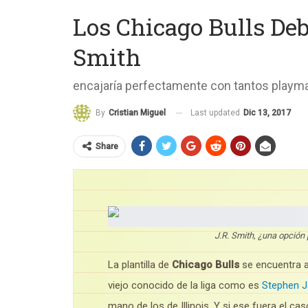
Los Chicago Bulls Deb
Smith
encajaría perfectamente con tantos playm
Last updated
Dic 13, 2017
By
Cristian Miguel
Share
J.R. Smith, ¿una opción 
La plantilla de
Chicago Bulls
se encuentra a
viejo conocido de la liga como es
Stephen J
mano de los de Illinois. Y si ese fuera el c