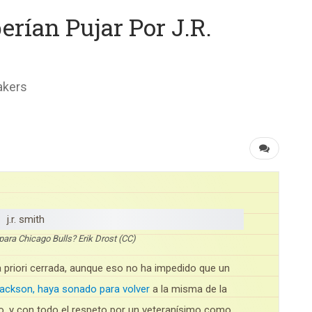
erían Pujar Por J.R.
akers
para Chicago Bulls? Erik Drost (CC)
 priori cerrada, aunque eso no ha impedido que un
ackson, haya sonado para volver
a la misma de la
aso, y con todo el respeto por un veteranísimo como