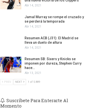
una nueva victoria de los Clippers
Abr 14, 2021
Jamal Murray se rompe el cruzado y
se perderá la temporada
Abr 14, 2021
Resumen ACB (J31): El Madrid se
lleva un duelo de altura
Abr 14, 2021
Resumen SB: Sixers y Knicks se
imponen por dureza, Stephen Curry
hace…
Abr 13, 2021
PREV
NEXT
1 of 5.889
Suscríbete Para Enterarte Al
Momento