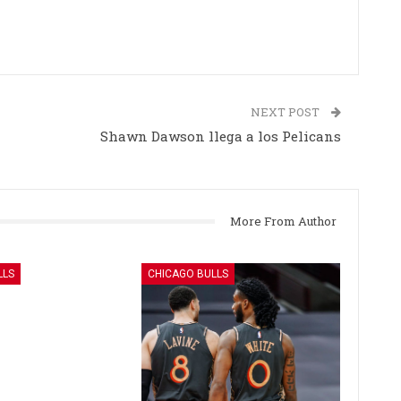
s
NEXT POST
Shawn Dawson llega a los Pelicans
More From Author
LLS
CHICAGO BULLS