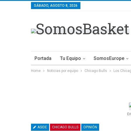
SÁBADO, AGOSTO 8, 2026
Portada
Tu Equipo
SomosEurope
Home
Noticias por equipo
Chicago Bulls
Los Chicag
Er
ASIDE
CHICAGO BULLS
OPINIÓN