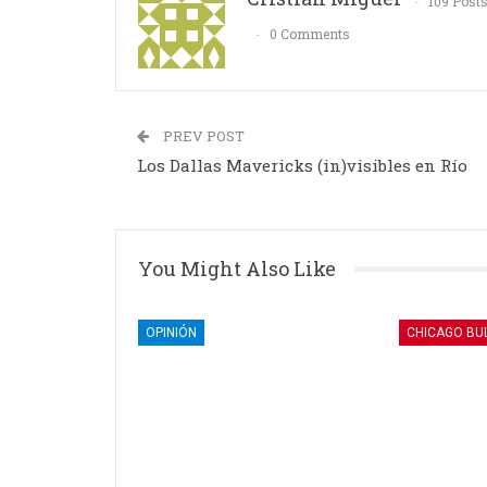
109 Post
0 Comments
PREV POST
Los Dallas Mavericks (in)visibles en Río
You Might Also Like
OPINIÓN
CHICAGO BU