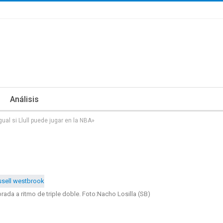
Análisis
ual si Llull puede jugar en la NBA»
da a ritmo de triple doble. Foto:Nacho Losilla (SB)