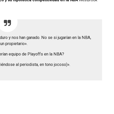
o y su hipotética competitividad en la NBA
Westbrook
duro y nos han ganado. No se si jugarían en la NBA,
un propietario».
erían equipo de Playoffs en la NBA?
riéndose al periodista, en tono jocoso)».