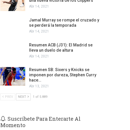
una nueva victoria de los Clippers
Abr 14, 2021
Jamal Murray se rompe el cruzado y
se perderá la temporada
Abr 14, 2021
Resumen ACB (J31): El Madrid se
lleva un duelo de altura
Abr 14, 2021
Resumen SB: Sixers y Knicks se
imponen por dureza, Stephen Curry
hace…
Abr 13, 2021
PREV
NEXT
1 of 5.889
Suscríbete Para Enterarte Al
Momento