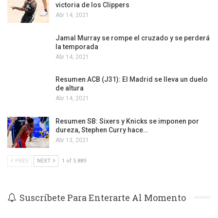
victoria de los Clippers
Abr 14, 2021
Jamal Murray se rompe el cruzado y se perderá
la temporada
Abr 14, 2021
Resumen ACB (J31): El Madrid se lleva un duelo
de altura
Abr 14, 2021
Resumen SB: Sixers y Knicks se imponen por
dureza, Stephen Curry hace…
Abr 13, 2021
PREV
NEXT
1 of 5.889
Suscríbete Para Enterarte Al Momento