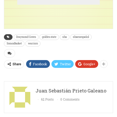
Draymond Green
golden state
nba
nbaenespañol
SomosBasket
warriors
Facebook
Twitter
Google+
Share
Juan Sebastián Prieto Galeano
62 Posts
0 Comments