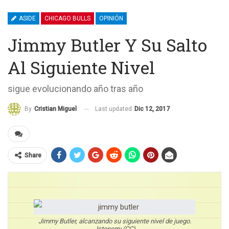
ASIDE
CHICAGO BULLS
OPINIÓN
Jimmy Butler Y Su Salto
Al Siguiente Nivel
sigue evolucionando año tras año
Last updated
Dic 12, 2017
By
Cristian Miguel
Share
Jimmy Butler, alcanzando su siguiente nivel de juego.
Jsteperry (CC)