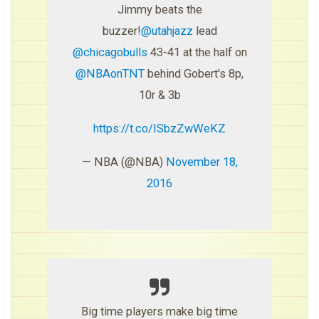
Jimmy beats the
buzzer!
@utahjazz
lead
@chicagobulls
43-41 at the half on
@NBAonTNT
behind Gobert's 8p,
10r & 3b
https://t.co/ISbzZwWeKZ
— NBA (@NBA)
November 18,
2016
Big time players make big time