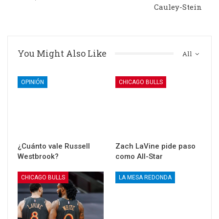
Cauley-Stein
You Might Also Like
All
OPINIÓN
CHICAGO BULLS
¿Cuánto vale Russell
Zach LaVine pide paso
Westbrook?
como All-Star
CHICAGO BULLS
LA MESA REDONDA