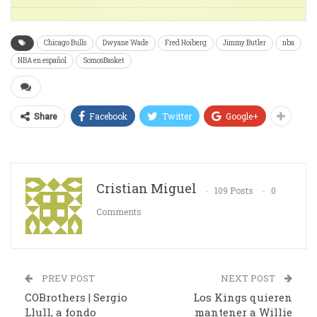
Chicago Bulls
Dwyane Wade
Fred Hoiberg
Jimmy Butler
nba
NBA en español
SomosBasket
Facebook
Twitter
Google+
Share
Cristian Miguel
109 Posts
0
Comments
PREV POST
NEXT POST
COBrothers | Sergio
Los Kings quieren
Llull, a fondo
mantener a Willie