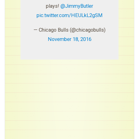
plays!
@JimmyButler
pic.twitter.com/HEULkL2gSM
— Chicago Bulls (@chicagobulls)
November 18, 2016