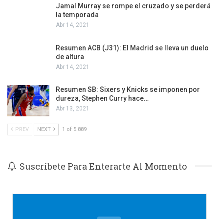
Jamal Murray se rompe el cruzado y se perderá
la temporada
Abr 14, 2021
Resumen ACB (J31): El Madrid se lleva un duelo
de altura
Abr 14, 2021
Resumen SB: Sixers y Knicks se imponen por
dureza, Stephen Curry hace…
Abr 13, 2021
PREV
NEXT
1 of 5.889
Suscríbete Para Enterarte Al Momento