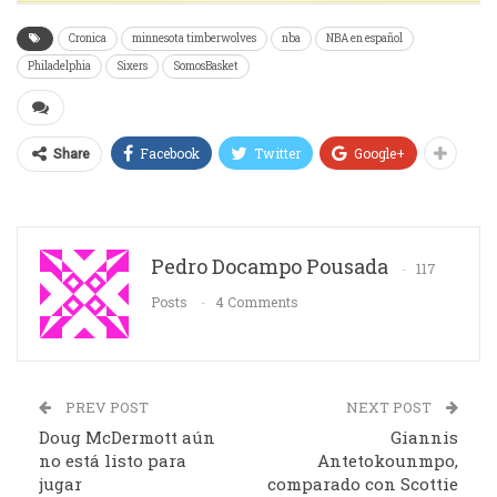
Cronica
minnesota timberwolves
nba
NBA en español
Philadelphia
Sixers
SomosBasket
Facebook
Twitter
Google+
Share
Pedro Docampo Pousada
117
Posts
4 Comments
PREV POST
NEXT POST
Doug McDermott aún
Giannis
no está listo para
Antetokounmpo,
jugar
comparado con Scottie