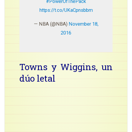
#PowerOfThePack
https://t.co/UKaCpnsbbm
— NBA (@NBA)
November 18,
2016
Towns y Wiggins, un
dúo letal