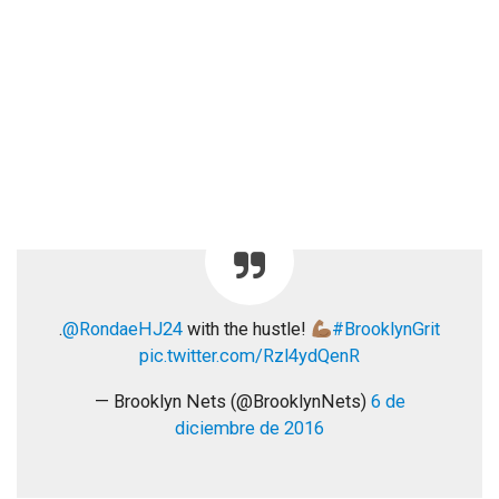
.
@RondaeHJ24
with the hustle!
#BrooklynGrit
pic.twitter.com/Rzl4ydQenR
— Brooklyn Nets (@BrooklynNets)
6 de
diciembre de 2016