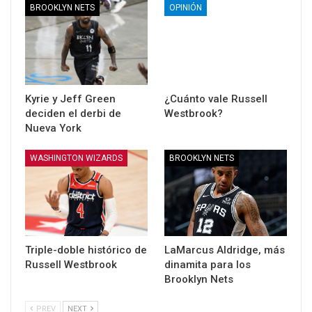
BROOKLYN NETS
OPINIÓN
Kyrie y Jeff Green
¿Cuánto vale Russell
deciden el derbi de
Westbrook?
Nueva York
WASHINGTON WIZARDS
BROOKLYN NETS
Triple-doble histórico de
LaMarcus Aldridge, más
Russell Westbrook
dinamita para los
Brooklyn Nets
PREV
NEXT