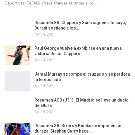
Deportivas (TAFAD) ofrece grandes garantías a los…
Resumen SB: Clippers y Suns siguen a lo suyo,
Durant sostiene a los…
Abr 14, 2021
Paul George vuelve a exhibirse en una nueva
victoria de los Clippers
Abr 14, 2021
Jamal Murray se rompe el cruzado y se perderá
la temporada
Abr 14, 2021
Resumen ACB (J31): El Madrid se lleva un duelo
de altura
Abr 14, 2021
Resumen SB: Sixers y Knicks se imponen por
dureza, Stephen Curry hace…