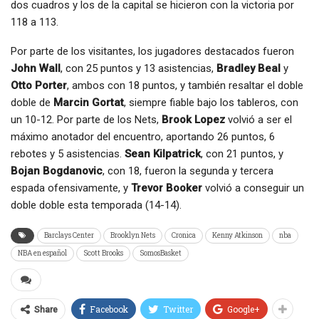
dos cuadros y los de la capital se hicieron con la victoria por
118 a 113.
Por parte de los visitantes, los jugadores destacados fueron
John Wall
, con 25 puntos y 13 asistencias,
Bradley Beal
y
Otto Porter
, ambos con 18 puntos, y también resaltar el doble
doble de
Marcin Gortat
, siempre fiable bajo los tableros, con
un 10-12. Por parte de los Nets,
Brook Lopez
volvió a ser el
máximo anotador del encuentro, aportando 26 puntos, 6
rebotes y 5 asistencias.
Sean Kilpatrick
, con 21 puntos, y
Bojan Bogdanovic
, con 18, fueron la segunda y tercera
espada ofensivamente, y
Trevor Booker
volvió a conseguir un
doble doble esta temporada (14-14).
Barclays Center
Brooklyn Nets
Cronica
Kenny Atkinson
nba
NBA en español
Scott Brooks
SomosBasket
Facebook
Twitter
Google+
Share