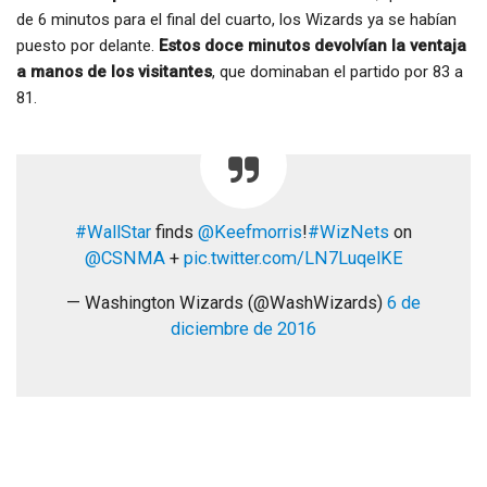
de 6 minutos para el final del cuarto, los Wizards ya se habían
puesto por delante.
Estos doce minutos devolvían la ventaja
a manos de los visitantes
, que dominaban el partido por 83 a
81.
#WallStar
finds
@Keefmorris
!
#WizNets
on
@CSNMA
+
pic.twitter.com/LN7LuqelKE
— Washington Wizards (@WashWizards)
6 de
diciembre de 2016