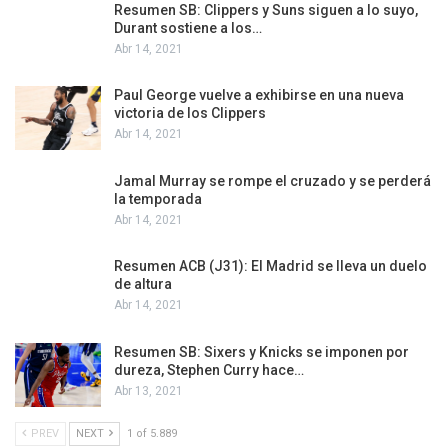
Resumen SB: Clippers y Suns siguen a lo suyo,
Durant sostiene a los…
Abr 14, 2021
Paul George vuelve a exhibirse en una nueva
victoria de los Clippers
Abr 14, 2021
Jamal Murray se rompe el cruzado y se perderá
la temporada
Abr 14, 2021
Resumen ACB (J31): El Madrid se lleva un duelo
de altura
Abr 14, 2021
Resumen SB: Sixers y Knicks se imponen por
dureza, Stephen Curry hace…
Abr 13, 2021
PREV
NEXT
1 of 5.889