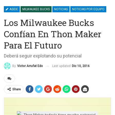
ASIDE
MILWAUKEE BUCKS
NOTICIAS
NOTICIAS POR EQUIPO
Los Milwaukee Bucks
Confían En Thon Maker
Para El Futuro
Deberá seguir explotando su potencial
Last updated
Dic 10, 2016
By
Victor Arrufat Edo
Share