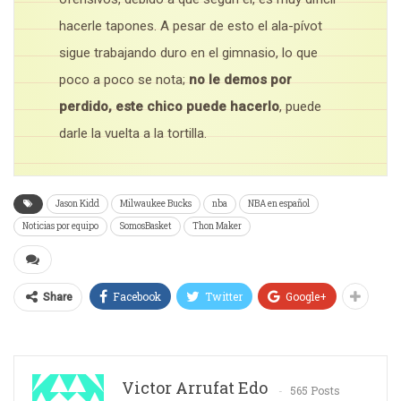
hacerle tapones. A pesar de esto el ala-pívot
sigue trabajando duro en el gimnasio, lo que
poco a poco se nota;
no le demos por
perdido, este chico puede hacerlo
, puede
darle la vuelta a la tortilla.
Jason Kidd
Milwaukee Bucks
nba
NBA en español
Noticias por equipo
SomosBasket
Thon Maker
Facebook
Twitter
Google+
Share
Victor Arrufat Edo
565 Posts