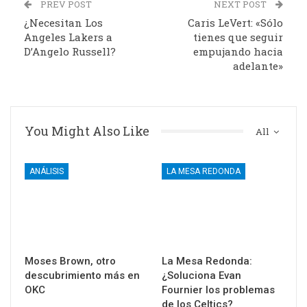
PREV POST
NEXT POST
¿Necesitan Los
Caris LeVert: «Sólo
Angeles Lakers a
tienes que seguir
D’Angelo Russell?
empujando hacia
adelante»
You Might Also Like
All
ANÁLISIS
LA MESA REDONDA
Moses Brown, otro
La Mesa Redonda:
descubrimiento más en
¿Soluciona Evan
OKC
Fournier los problemas
de los Celtics?