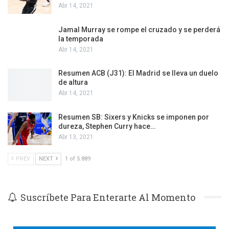
Abr 14, 2021
Jamal Murray se rompe el cruzado y se perderá
la temporada
Abr 14, 2021
Resumen ACB (J31): El Madrid se lleva un duelo
de altura
Abr 14, 2021
Resumen SB: Sixers y Knicks se imponen por
dureza, Stephen Curry hace…
Abr 13, 2021
PREV
NEXT
1 of 5.889
Suscríbete Para Enterarte Al Momento