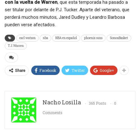
con la vuelta de Warren
, que esta temporada ha pasado a
ser titular por delante de P.J. Tucker. Aparte del veterano, que
perderá muchos minutos, Jared Dudley y Leandro Barbosa
pueden verse afectados.
earl watson
nba
NBA en español
phoenix suns
SomosBasket
T.J.Warren
Facebook
Twitter
Google+
Share
Nacho Losilla
365 Posts
0
Comments