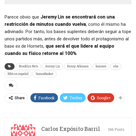
Parece obvio que
Jeremy Lin se encontrará con una
restricción de minutos cuando vuelva
, como él mismo ha
adivinado. Por tanto, los bases suplentes deberán seguir a tope
unos partidos más, antes de devolver todo el protagonismo al
base ex de Hornets,
que será el que lidere al equipo
cuando su físico retorne al 100%
.
Brooklyn Nets
Jeremy Lin
Kenny Atkinson
lesiones
nba
NBA en español
SomosBasket
Facebook
Twitter
Google+
Share
Carlos Expósito Barril
366 Posts