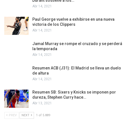
Durant sostiene a los…
Abr 14, 2021
Paul George vuelve a exhibirse en una nueva
victoria de los Clippers
Abr 14, 2021
Jamal Murray se rompe el cruzado y se perderá
la temporada
Abr 14, 2021
Resumen ACB (J31): El Madrid se lleva un duelo
de altura
Abr 14, 2021
Resumen SB: Sixers y Knicks se imponen por
dureza, Stephen Curry hace…
Abr 13, 2021
PREV
NEXT
1 of 5.889