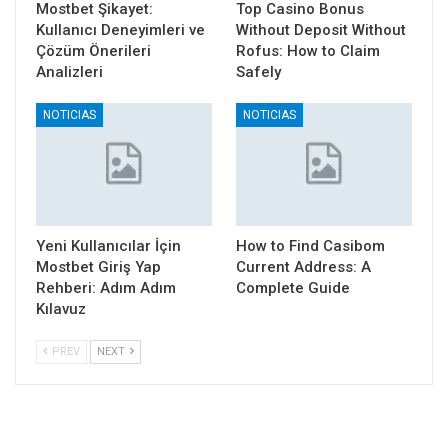
Mostbet Şikayet:
Top Casino Bonus
Kullanıcı Deneyimleri ve
Without Deposit Without
Çözüm Önerileri
Rofus: How to Claim
Analizleri
Safely
NOTICIAS
NOTICIAS
Yeni Kullanıcılar İçin
How to Find Casibom
Mostbet Giriş Yap
Current Address: A
Rehberi: Adım Adım
Complete Guide
Kılavuz
PREV
NEXT