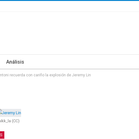
Análisis
ntoni recuerda con cariño la explosión de Jeremy Lin
nikk_la (CC)
S