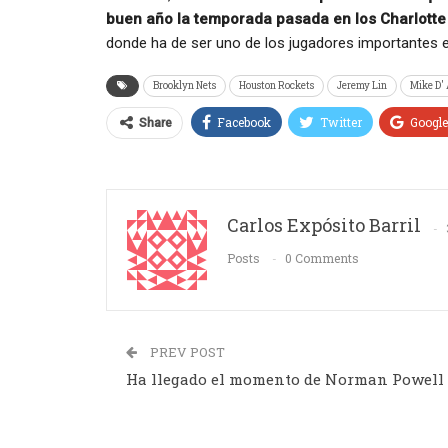
buen año la temporada pasada en los Charlotte 
donde ha de ser uno de los jugadores importantes e
Brooklyn Nets
Houston Rockets
Jeremy Lin
Mike D'
Facebook
Twitter
Googl
Share
Carlos Expósito Barril
Posts
0 Comments
PREV POST
Ha llegado el momento de Norman Powell