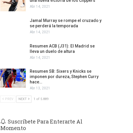
una nueva victoria de los Clippers
Abr 14, 2021
Jamal Murray se rompe el cruzado y
se perderá la temporada
Abr 14, 2021
Resumen ACB (J31): El Madrid se
lleva un duelo de altura
Abr 14, 2021
Resumen SB: Sixers y Knicks se
imponen por dureza, Stephen Curry
hace…
Abr 13, 2021
PREV
NEXT
1 of 5.889
Suscríbete Para Enterarte Al
Momento