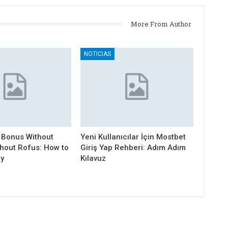
More From Author
NOTICIAS
 Bonus Without
Yeni Kullanıcılar İçin Mostbet
thout Rofus: How to
Giriş Yap Rehberi: Adım Adım
ly
Kılavuz