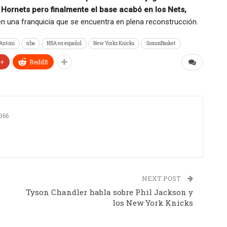
Hornets pero finalmente el base acabó en los Nets,
n una franquicia que se encuentra en plena reconstrucción.
 Antoni
nba
NBA en español
New Yorks Knicks
SomosBasket
e+
ReddIt
366
NEXT POST
Tyson Chandler habla sobre Phil Jackson y
los New York Knicks