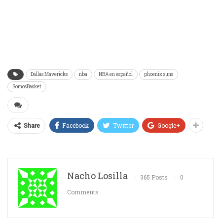
Dallas Mavericks
nba
NBA en español
phoenix suns
SomosBasket
Facebook
Twitter
Google+
Share
Nacho Losilla
365 Posts
0
Comments