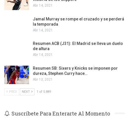
Abr 14, 2021
Jamal Murray se rompe el cruzado y se perderá
la temporada
Abr 14, 2021
Resumen ACB (J31): El Madrid se lleva un duelo
de altura
Abr 14, 2021
Resumen SB: Sixers y Knicks se imponen por
dureza, Stephen Curry hace…
Abr 13, 2021
PREV
NEXT
1 of 5.889
Suscríbete Para Enterarte Al Momento