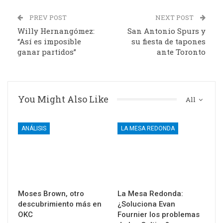
PREV POST
NEXT POST
Willy Hernangómez:
San Antonio Spurs y
“Así es imposible
su fiesta de tapones
ganar partidos”
ante Toronto
You Might Also Like
All
ANÁLISIS
LA MESA REDONDA
Moses Brown, otro
La Mesa Redonda:
descubrimiento más en
¿Soluciona Evan
OKC
Fournier los problemas