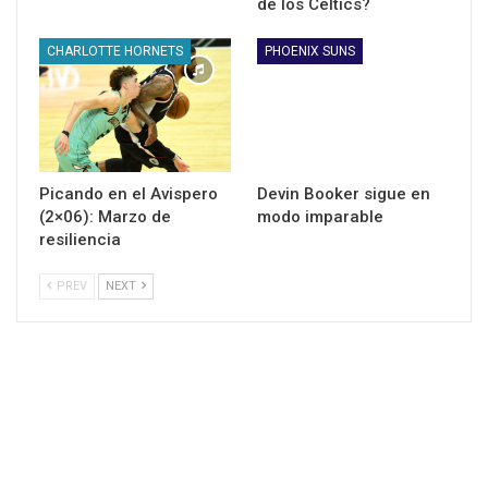
de los Celtics?
CHARLOTTE HORNETS
PHOENIX SUNS
Picando en el Avispero
Devin Booker sigue en
(2×06): Marzo de
modo imparable
resiliencia
PREV
NEXT