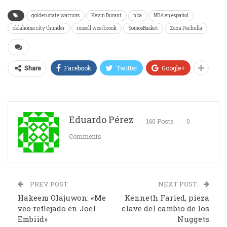
golden state warriors
Kevin Durant
nba
NBA en español
oklahoma city thunder
russell westbrook
SomosBasket
Zaza Pachulia
Facebook
Twitter
Google+
Share
Eduardo Pérez
160 Posts
0
Comments
PREV POST
NEXT POST
Hakeem Olajuwon: «Me
Kenneth Faried, pieza
veo reflejado en Joel
clave del cambio de los
Embiid»
Nuggets