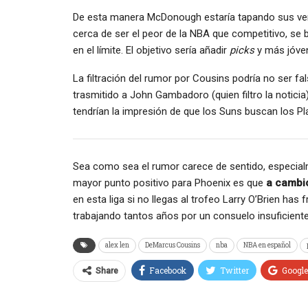
De esta manera McDonough estaría tapando sus ver
cerca de ser el peor de la NBA que competitivo, se
en el límite. El objetivo sería añadir
picks
y más jóve
La filtración del rumor por Cousins podría no ser fa
trasmitido a John Gambadoro (quien filtro la noticia
tendrían la impresión de que los Suns buscan los P
Sea como sea el rumor carece de sentido, especialm
mayor punto positivo para Phoenix es que
a cambio
en esta liga si no llegas al trofeo Larry O’Brien has 
trabajando tantos años por un consuelo insuficient
alex len
DeMarcus Cousins
nba
NBA en español
Facebook
Twitter
Googl
Share