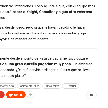
daderas intenciones. Todo apunta a que, con el equipo más
 buscará
sacar a Knight, Chandler y algún otro veterano
nes.
lsa, desde luego, pero si que le hayan pedido o le hayan
) que lo contase así. De esta manera aficionados y liga
layoffs de manera contundente.
ente desde el punto de vista de Sacramento, y quizá el
 de una gran estrella pagarían muy poco
. Sin embargo
fracasado. ¿De qué serviría arriesgar el futuro que se lleva
e a medio plazo?
phoenix suns
Sacramento Kings
SomosBasket
T.J.Warren
e+
ReddIt