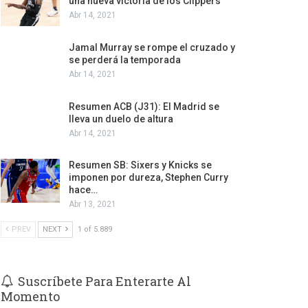
una nueva victoria de los Clippers
Abr 14, 2021
Jamal Murray se rompe el cruzado y
se perderá la temporada
Abr 14, 2021
Resumen ACB (J31): El Madrid se
lleva un duelo de altura
Abr 14, 2021
Resumen SB: Sixers y Knicks se
imponen por dureza, Stephen Curry
hace…
Abr 13, 2021
PREV
NEXT
1 of 5.889
Suscríbete Para Enterarte Al
Momento