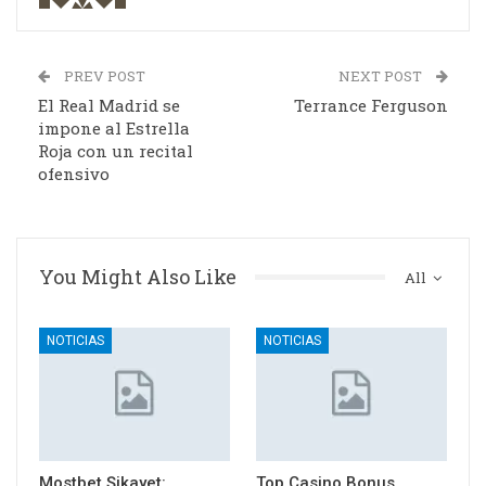
PREV POST
NEXT POST
El Real Madrid se
Terrance Ferguson
impone al Estrella
Roja con un recital
ofensivo
You Might Also Like
All
NOTICIAS
NOTICIAS
Mostbet Şikayet:
Top Casino Bonus