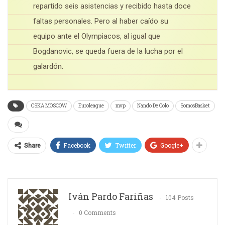
repartido seis asistencias y recibido hasta doce
faltas personales. Pero al haber caído su
equipo ante el Olympiacos, al igual que
Bogdanovic, se queda fuera de la lucha por el
galardón.
CSKA MOSCOW
Euroleague
mvp
Nando De Colo
SomosBasket
Facebook
Twitter
Google+
Share
Iván Pardo Fariñas
104 Posts
0 Comments