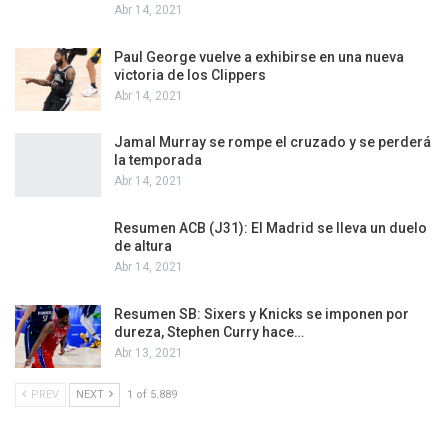
Abr 14, 2021
Paul George vuelve a exhibirse en una nueva
victoria de los Clippers
Abr 14, 2021
Jamal Murray se rompe el cruzado y se perderá
la temporada
Abr 14, 2021
Resumen ACB (J31): El Madrid se lleva un duelo
de altura
Abr 14, 2021
Resumen SB: Sixers y Knicks se imponen por
dureza, Stephen Curry hace…
Abr 13, 2021
PREV
NEXT
1 of 5.889