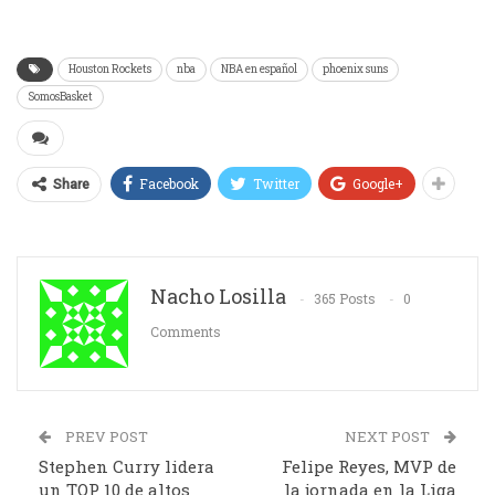
Houston Rockets
nba
NBA en español
phoenix suns
SomosBasket
Facebook
Twitter
Google+
Share
Nacho Losilla
365 Posts
0
Comments
PREV POST
NEXT POST
Stephen Curry lidera
Felipe Reyes, MVP de
un TOP 10 de altos
la jornada en la Liga