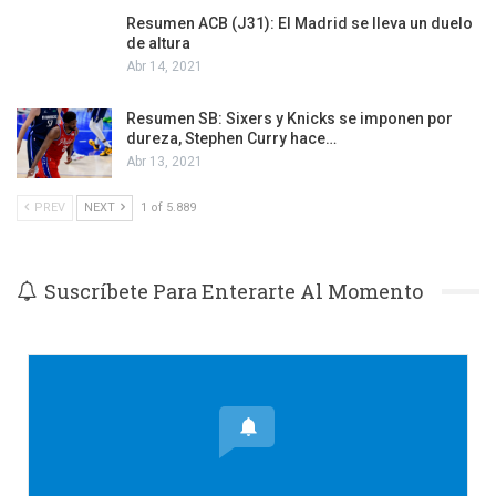
Resumen ACB (J31): El Madrid se lleva un duelo
de altura
Abr 14, 2021
Resumen SB: Sixers y Knicks se imponen por
dureza, Stephen Curry hace…
Abr 13, 2021
PREV
NEXT
1 of 5.889
Suscríbete Para Enterarte Al Momento