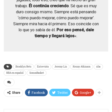
trabajo.
Él continúa creciendo
. Sé que es muy
duro consigo mismo. Siempre está pensando
‘cómo puedo mejorar, cómo puedo mejorar’.
Siempre mira hacia él primero. Eso coincide con
lo que yo sabía de él.
Por eso pensé, dale
tiempo y llegará lejos
«.
Brooklyn Nets
Entrevista
Jeremy Lin
Kenny Atkinson
nba
NBA en español
SomosBasket
Facebook
Twitter
Google+
Share