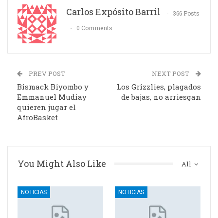
Carlos Expósito Barril
366 Posts
0 Comments
PREV POST
NEXT POST
Bismack Biyombo y
Los Grizzlies, plagados
Emmanuel Mudiay
de bajas, no arriesgan
quieren jugar el
AfroBasket
You Might Also Like
All
NOTICIAS
NOTICIAS