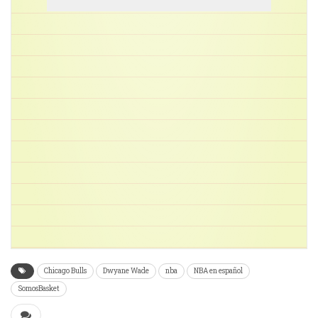
Chicago Bulls
Dwyane Wade
nba
NBA en español
SomosBasket