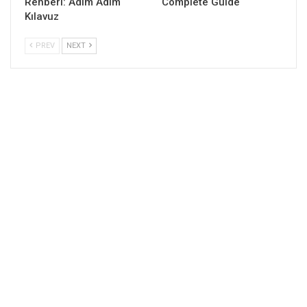
Rehberi: Adım Adım
Complete Guide
Kılavuz
PREV
NEXT