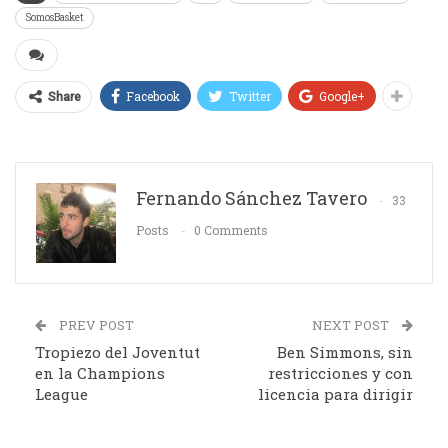
SomosBasket
Facebook
Twitter
Google+
Share
Fernando Sánchez Tavero
33
Posts
0 Comments
PREV POST
NEXT POST
Tropiezo del Joventut
Ben Simmons, sin
en la Champions
restricciones y con
League
licencia para dirigir