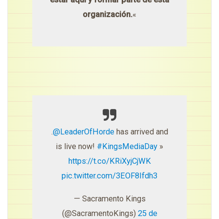
organización.
«
.
@LeaderOfHorde
has arrived and
is live now!
#KingsMediaDay
»
https://t.co/KRiXyjCjWK
pic.twitter.com/3EOF8Ifdh3
— Sacramento Kings
(@SacramentoKings)
25 de