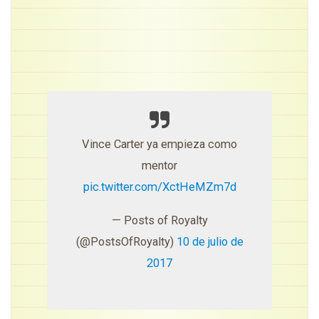
Vince Carter ya empieza como
mentor
pic.twitter.com/XctHeMZm7d
— Posts of Royalty
(@PostsOfRoyalty)
10 de julio de
2017