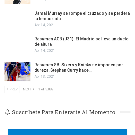
Jamal Murray se rompe el cruzado y se perderá
la temporada
Abr 14, 2021
Resumen ACB (J31): El Madrid se lleva un duelo
de altura
Abr 14, 2021
Resumen SB: Sixers y Knicks se imponen por
dureza, Stephen Curry hace…
Abr 13, 2021
PREV
NEXT
1 of 5.889
Suscríbete Para Enterarte Al Momento