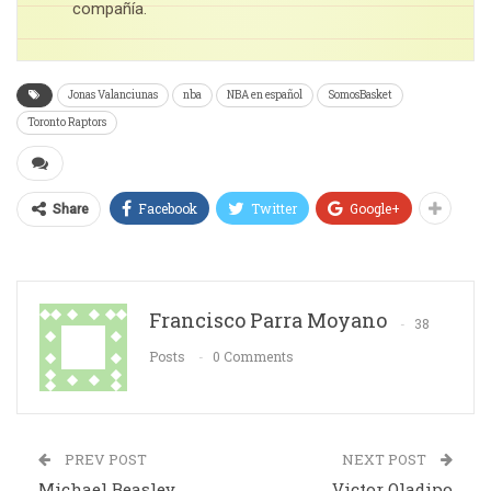
compañía.
Jonas Valanciunas
nba
NBA en español
SomosBasket
Toronto Raptors
Facebook
Twitter
Google+
Share
Francisco Parra Moyano
38
Posts
0 Comments
PREV POST
NEXT POST
Michael Beasley
Victor Oladipo