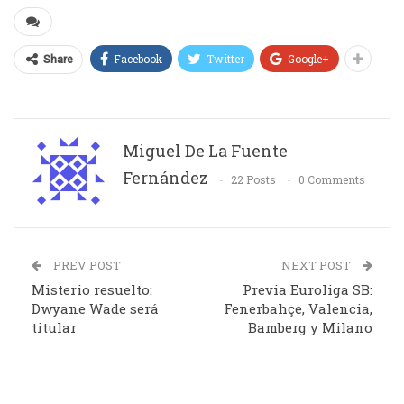
Facebook
Twitter
Google+
Share
Miguel De La Fuente
Fernández
22 Posts
0 Comments
PREV POST
NEXT POST
Misterio resuelto:
Previa Euroliga SB:
Dwyane Wade será
Fenerbahçe, Valencia,
titular
Bamberg y Milano