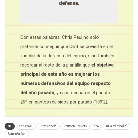
defensa.
Con estas palabras, Chris Paul no solo
pretende conseguir que Clint se covierta en el
«ancla» de la defensa del equipo, sino también
recordar al resto de la plantilla que
el objetivo
principal de este año es mejorar los
números defensivos del equipo respecto
del año pasado
, ya que ocuparon el puesto
26º en puntos recibidos por partido (109’2).
chris paul
Clint Capela
Houston Rockets
nba
NBA en español
SomosBasket