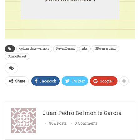
golden state warriors
Kevin Durant
nba
NBA en español
SomosBasket
Facebook
Twitter
Google+
Share
Juan Pedro Belmonte García
902 Posts
0 Comments