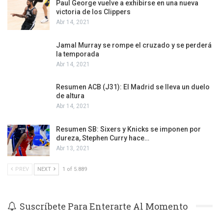
Paul George vuelve a exhibirse en una nueva
victoria de los Clippers
Abr 14, 2021
Jamal Murray se rompe el cruzado y se perderá
la temporada
Abr 14, 2021
Resumen ACB (J31): El Madrid se lleva un duelo
de altura
Abr 14, 2021
Resumen SB: Sixers y Knicks se imponen por
dureza, Stephen Curry hace…
Abr 13, 2021
PREV
NEXT
1 of 5.889
Suscríbete Para Enterarte Al Momento