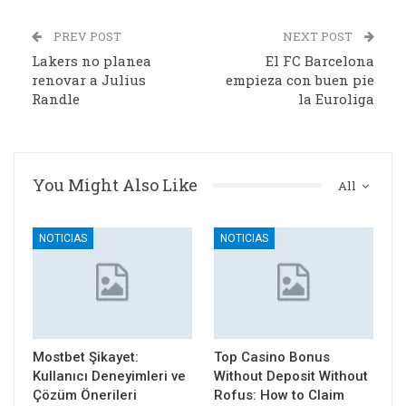
PREV POST
NEXT POST
Lakers no planea
El FC Barcelona
renovar a Julius
empieza con buen pie
Randle
la Euroliga
You Might Also Like
All
NOTICIAS
NOTICIAS
Mostbet Şikayet:
Top Casino Bonus
Kullanıcı Deneyimleri ve
Without Deposit Without
Çözüm Önerileri
Rofus: How to Claim