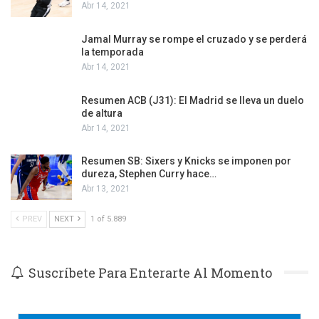
Abr 14, 2021
Jamal Murray se rompe el cruzado y se perderá
la temporada
Abr 14, 2021
Resumen ACB (J31): El Madrid se lleva un duelo
de altura
Abr 14, 2021
Resumen SB: Sixers y Knicks se imponen por
dureza, Stephen Curry hace…
Abr 13, 2021
PREV
NEXT
1 of 5.889
Suscríbete Para Enterarte Al Momento