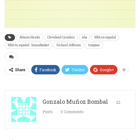
Atlanta Hawks
Cleveland Cavaliers
nba
NBA en español
NBA en español. SomosBasket
Richard Jefferson
traspaso
Facebook
Twitter
Google+
Share
Gonzalo Muñoz Bombal
22
Posts
0 Comments