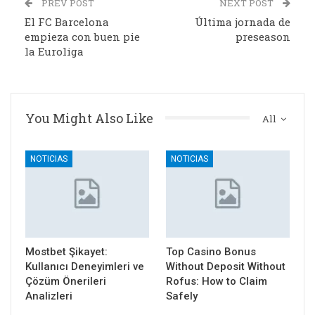
PREV POST
NEXT POST
El FC Barcelona
Última jornada de
empieza con buen pie
preseason
la Euroliga
You Might Also Like
All
NOTICIAS
NOTICIAS
Mostbet Şikayet:
Top Casino Bonus
Kullanıcı Deneyimleri ve
Without Deposit Without
Çözüm Önerileri
Rofus: How to Claim
Analizleri
Safely