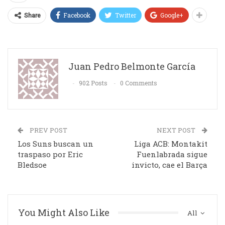
Facebook
Twitter
Google+
Share
Juan Pedro Belmonte García
902 Posts
0 Comments
PREV POST
NEXT POST
Los Suns buscan un
Liga ACB: Montakit
traspaso por Eric
Fuenlabrada sigue
Bledsoe
invicto, cae el Barça
You Might Also Like
All