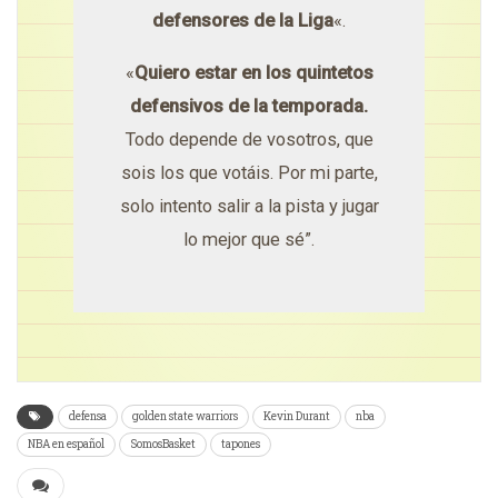
defensores de la Liga
«.
«
Quiero estar en los quintetos
defensivos de la temporada.
Todo depende de vosotros, que
sois los que votáis. Por mi parte,
solo intento salir a la pista y jugar
lo mejor que sé”.
defensa
golden state warriors
Kevin Durant
nba
NBA en español
SomosBasket
tapones