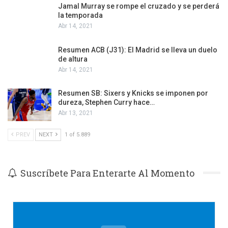
Jamal Murray se rompe el cruzado y se perderá
la temporada
Abr 14, 2021
Resumen ACB (J31): El Madrid se lleva un duelo
de altura
Abr 14, 2021
Resumen SB: Sixers y Knicks se imponen por
dureza, Stephen Curry hace…
Abr 13, 2021
PREV
NEXT
1 of 5.889
Suscríbete Para Enterarte Al Momento