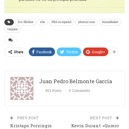
Eric Bledsoe
nba
NBA en español
phoenix suns
SomosBasket
traspaso
Facebook
Twitter
Google+
Share
Juan Pedro Belmonte García
902 Posts
0 Comments
PREV POST
NEXT POST
Kristaps Porzingis:
Kevin Durant: «Quiero