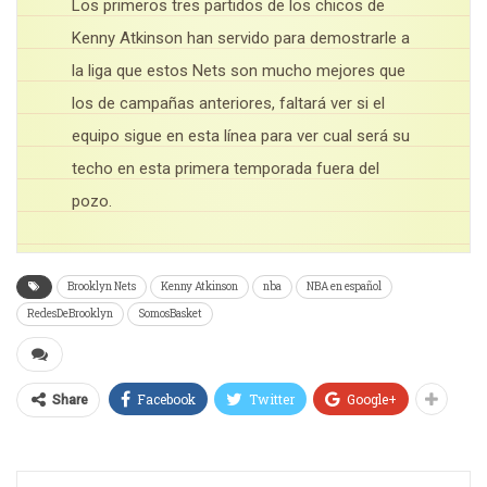
Los primeros tres partidos de los chicos de
Kenny Atkinson han servido para demostrarle a
la liga que estos Nets son mucho mejores que
los de campañas anteriores, faltará ver si el
equipo sigue en esta línea para ver cual será su
techo en esta primera temporada fuera del
pozo.
Brooklyn Nets
Kenny Atkinson
nba
NBA en español
RedesDeBrooklyn
SomosBasket
Facebook
Twitter
Google+
Share